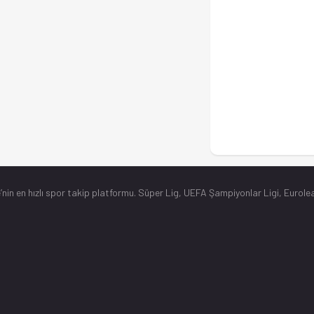
’nin en hızlı spor takip platformu. Süper Lig, UEFA Şampiyonlar Ligi, Eurolea