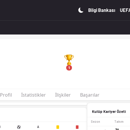
dur. Juventus U23 forması giymektedir. Kariyeri boyunca İt
Bilgi Bankası
UEFA
1
Profil
İstatistikler
İlişkiler
Başarılar
Kulüp Kariyer Özeti
Sezon
Takım
1
A