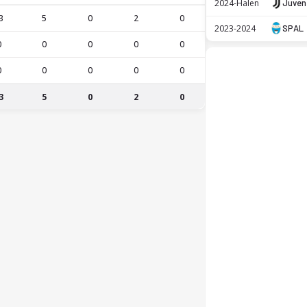
2024-Halen
Juven
3
5
0
2
0
2023-2024
SPAL
0
0
0
0
0
0
0
0
0
0
3
5
0
2
0
ve asist
dur. Juventus U23 forması giymektedir. Kariyeri boyunca İt