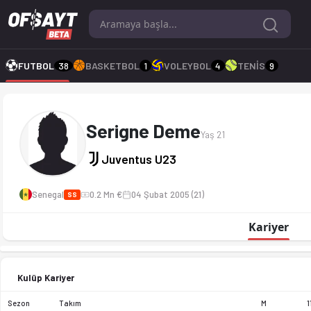
Serigne Deme, SS mevkiinde profesyonel bir futbol oyuncusu
FUTBOL
38
BASKETBOL
1
VOLEYBOL
4
TENİS
9
Serigne Deme
Yaş 21
Juventus U23
Senegal
0.2 Mn €
04 Şubat 2005 (21)
SS
Kariyer
Kulüp Kariyer
Sezon
Takım
M
1