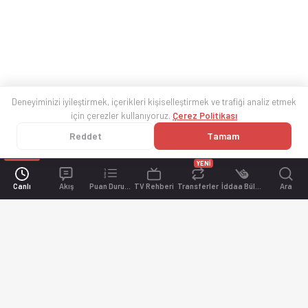
Deneyiminizi iyileştirmek, içerikleri kişiselleştirmek ve trafiği analiz etmek
için çerezler kullanıyoruz.
Çerez Politikası
Reddet
Tamam
YENİ
Canlı
Akış
Puan Durumu
TV Rehberi
Transferler
İddaa Bülteni
Ara