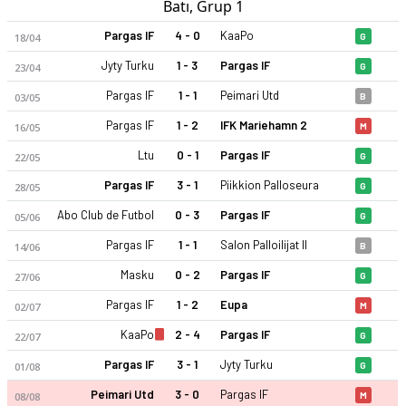
Batı, Grup 1
Pargas IF
4 - 0
KaaPo
18/04
G
Jyty Turku
1 - 3
Pargas IF
23/04
G
Pargas IF
1 - 1
Peimari Utd
03/05
B
Pargas IF
1 - 2
IFK Mariehamn 2
16/05
M
Ltu
0 - 1
Pargas IF
22/05
G
Pargas IF
3 - 1
Piikkion Palloseura
28/05
G
Abo Club de Futbol
0 - 3
Pargas IF
05/06
G
Pargas IF
1 - 1
Salon Palloilijat II
14/06
B
Masku
0 - 2
Pargas IF
27/06
G
Pargas IF
1 - 2
Eupa
02/07
M
KaaPo
2 - 4
Pargas IF
22/07
G
Pargas IF
3 - 1
Jyty Turku
01/08
G
Peimari Utd
3 - 0
Pargas IF
08/08
M