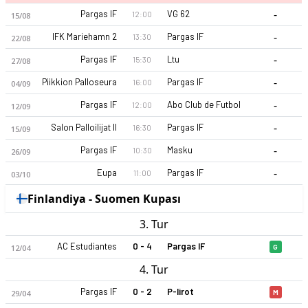
-
Pargas IF
VG 62
12:00
15/08
-
IFK Mariehamn 2
Pargas IF
13:30
22/08
-
Pargas IF
Ltu
15:30
27/08
-
Piikkion Palloseura
Pargas IF
16:00
04/09
-
Pargas IF
Abo Club de Futbol
12:00
12/09
Pargas IF 2026 sezonu | Kolmonen Batı, Grup 1'de 3. sırada, 
-
Salon Palloilijat II
Pargas IF
16:30
15/09
-
Pargas IF
Masku
10:30
26/09
-
Eupa
Pargas IF
11:00
03/10
Finlandiya - Suomen Kupası
3. Tur
AC Estudiantes
0 - 4
Pargas IF
12/04
G
4. Tur
Pargas IF
0 - 2
P-Iirot
29/04
M