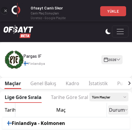
Ofsayt Canlı Skor
YÜKLE
Canlı Maç Sonuçları
Ücretsiz - Google Play'de
Pargas IF 2026 sezonu | Kolmonen Batı, Grup 1'de 3. sırada, 
Pargas IF
2026
Finlandiya
Maçlar
Genel Bakış
Kadro
İstatistik
Puan 
Lige Göre Sırala
Tarihe Göre Sırala
Tüm Maçlar
Tarih
Maç
Durum
Finlandiya - Kolmonen