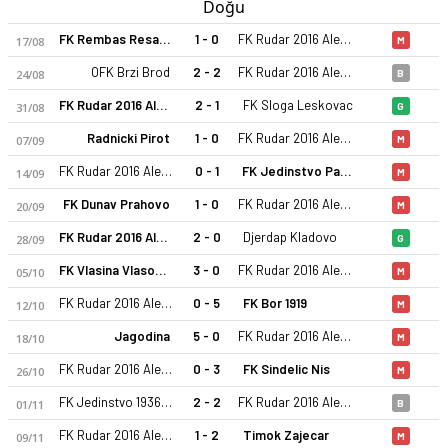
Doğu
FK Rembas Resavica
1 - 0
FK Rudar 2016 Aleksinački Rudnik
17/08
M
OFK Brzi Brod
2 - 2
FK Rudar 2016 Aleksinački Rudnik
24/08
B
FK Rudar 2016 Aleksinački Rudnik
2 - 1
FK Sloga Leskovac
31/08
G
Radnicki Pirot
1 - 0
FK Rudar 2016 Aleksinački Rudnik
07/09
M
FK Rudar 2016 Aleksinački Rudnik
0 - 1
FK Jedinstvo Paracin
14/09
M
FK Dunav Prahovo
1 - 0
FK Rudar 2016 Aleksinački Rudnik
20/09
M
FK Rudar 2016 Aleksinački Rudnik
2 - 0
Djerdap Kladovo
28/09
G
FK Vlasina Vlasotince
3 - 0
FK Rudar 2016 Aleksinački Rudnik
05/10
M
FK Rudar 2016 Aleksinački Rudnik
0 - 5
FK Bor 1919
12/10
M
Jagodina
5 - 0
FK Rudar 2016 Aleksinački Rudnik
18/10
M
FK Rudar 2016 Aleksinački Rudnik
0 - 3
FK Sindelic Nis
26/10
M
FK Jedinstvo 1936 Krusevac
2 - 2
FK Rudar 2016 Aleksinački Rudnik
01/11
B
FK Rudar 2016 Aleksinački Rudnik
1 - 2
Timok Zajecar
09/11
M