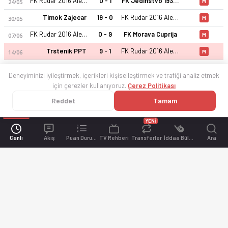
FK Rudar 2016 Aleksinački Rudnik
0 - 1
FK Jedinstvo 1936 Krusevac
24/05
M
Timok Zajecar
19 - 0
FK Rudar 2016 Aleksinački Rudnik
30/05
M
FK Rudar 2016 Aleksinački Rudnik
0 - 9
FK Morava Cuprija
07/06
M
Trstenik PPT
9 - 1
FK Rudar 2016 Aleksinački Rudnik
14/06
M
Deneyiminizi iyileştirmek, içerikleri kişiselleştirmek ve trafiği analiz etmek
için çerezler kullanıyoruz.
Çerez Politikası
Reddet
Tamam
YENİ
Canlı
Akış
Puan Durumu
TV Rehberi
Transferler
İddaa Bülteni
Ara