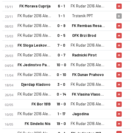
FK Morava Cuprija
6 - 1
FK Rudar 2016 Aleksinački Rudnik
15/11
M
FK Rudar 2016 Aleksinački Rudnik
1 - 1
Trstenik PPT
23/11
B
FK Rudar 2016 Aleksinački Rudnik
0 - 9
FK Rembas Resavica
08/03
M
FK Rudar 2016 Aleksinački Rudnik
0 - 5
OFK Brzi Brod
15/03
M
FK Sloga Leskovac
7 - 0
FK Rudar 2016 Aleksinački Rudnik
21/03
M
FK Rudar 2016 Aleksinački Rudnik 24-25 sezonu | Srpska Liga
FK Rudar 2016 Aleksinački Rudnik
0 - 7
Radnicki Pirot
29/03
M
FK Jedinstvo Paracin
10 - 0
FK Rudar 2016 Aleksinački Rudnik
04/04
M
FK Rudar 2016 Aleksinački Rudnik
0 - 10
FK Dunav Prahovo
11/04
M
Djerdap Kladovo
3 - 0
FK Rudar 2016 Aleksinački Rudnik
18/04
M
FK Rudar 2016 Aleksinački Rudnik
0 - 14
FK Vlasina Vlasotince
26/04
M
FK Bor 1919
18 - 0
FK Rudar 2016 Aleksinački Rudnik
02/05
M
FK Rudar 2016 Aleksinački Rudnik
1 - 17
Jagodina
10/05
M
FK Sindelic Nis
19 - 0
FK Rudar 2016 Aleksinački Rudnik
16/05
M