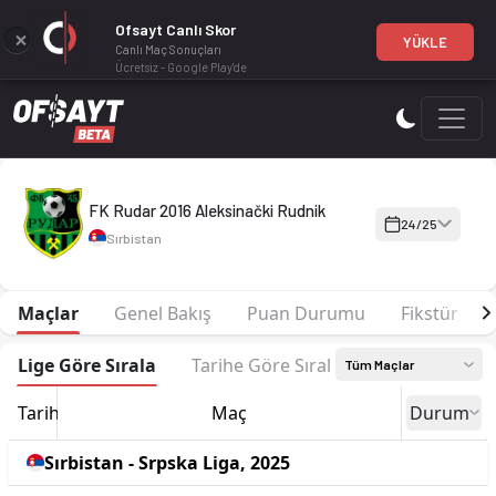
Ofsayt Canlı Skor
YÜKLE
Canlı Maç Sonuçları
Ücretsiz - Google Play'de
FK Rudar 2016 Aleksinački Rudnik 24-25 sezonu | Srpska Liga
FK Rudar 2016 Aleksinački Rudnik
24/25
Sırbistan
Maçlar
Genel Bakış
Puan Durumu
Fikstür
Lige Göre Sırala
Tarihe Göre Sırala
Tüm Maçlar
Tarih
Maç
Durum
Sırbistan - Srpska Liga, 2025