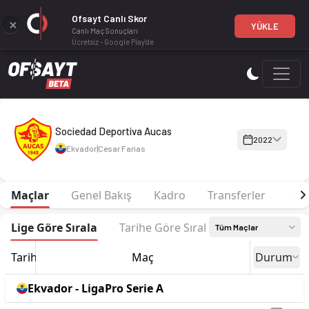
Ofsayt Canlı Skor
YÜKLE
Canlı Maç Sonuçları
Ücretsiz - Google Play'de
Sociedad Deportiva Aucas 2022 sezonu | LigaPro Serie A'de 1.
Sociedad Deportiva Aucas
2022
Ekvador
|
Cesar Farias
Maçlar
Genel Bakış
Kadro
Transferler
İsta
Lige Göre Sırala
Tarihe Göre Sırala
Tüm Maçlar
Tarih
Maç
Durum
Ekvador - LigaPro Serie A