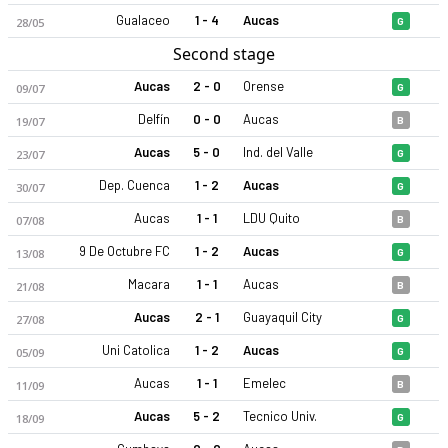
Gualaceo
1 - 4
Aucas
28/05
G
Second stage
Aucas
2 - 0
Orense
09/07
G
Delfín
0 - 0
Aucas
19/07
B
Aucas
5 - 0
Ind. del Valle
23/07
G
Sociedad Deportiva Aucas 2022 sezonu | LigaPro Serie A'de 1.
Dep. Cuenca
1 - 2
Aucas
30/07
G
Aucas
1 - 1
LDU Quito
07/08
B
9 De Octubre FC
1 - 2
Aucas
13/08
G
Macara
1 - 1
Aucas
21/08
B
Aucas
2 - 1
Guayaquil City
27/08
G
Uni Catolica
1 - 2
Aucas
05/09
G
Aucas
1 - 1
Emelec
11/09
B
Aucas
5 - 2
Tecnico Univ.
18/09
G