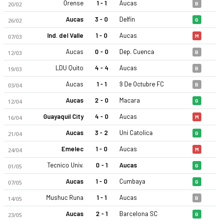
Orense
1 - 1
Aucas
20/02
B
Aucas
3 - 0
Delfín
26/02
G
Ind. del Valle
1 - 0
Aucas
07/03
M
Aucas
0 - 0
Dep. Cuenca
12/03
B
LDU Quito
4 - 4
Aucas
19/03
B
Aucas
1 - 1
9 De Octubre FC
03/04
B
Aucas
2 - 0
Macara
12/04
G
Guayaquil City
4 - 0
Aucas
16/04
M
Aucas
3 - 2
Uni Catolica
21/04
G
Emelec
1 - 0
Aucas
24/04
M
Tecnico Univ.
0 - 1
Aucas
01/05
G
Aucas
1 - 0
Cumbaya
07/05
G
Mushuc Runa
1 - 1
Aucas
14/05
B
Aucas
2 - 1
Barcelona SC
23/05
G