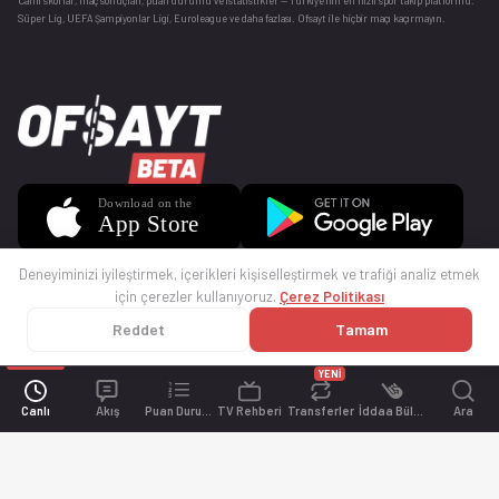
Canlı skorlar
, maç sonuçları, puan durumu ve istatistikler — Türkiye’nin en hızlı spor takip platformu.
Süper Lig, UEFA Şampiyonlar Ligi, Euroleague ve daha fazlası. Ofsayt ile hiçbir maçı kaçırmayın.
Deneyiminizi iyileştirmek, içerikleri kişiselleştirmek ve trafiği analiz etmek
için çerezler kullanıyoruz.
Çerez Politikası
Reddet
Tamam
© 2025 Ofsayt
Kullanım Koşulları
Gizlilik Politikası
Çerez Politikası
İletişim
Sıkça Sorulan Sorular
Künye
YENİ
Canlı
Akış
Puan Durumu
TV Rehberi
Transferler
İddaa Bülteni
Ara