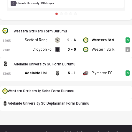
0
Adelaide University SC Galibiyeti
Western Strikers - Adelaide University SC 1-3 bitti. Gol anlar
Western Strikers Form Durumu
Seaford Rangers
2 - 4
Western Strikers
14/03
G
Croydon Fc
0 - 0
Western Strikers
23/01
B
Adelaide University SC Form Durumu
Adelaide University SC
5 - 1
Plympton FC
13/03
G
Western Strikers İç Saha Form Durumu
Adelaide University SC Deplasman Form Durumu