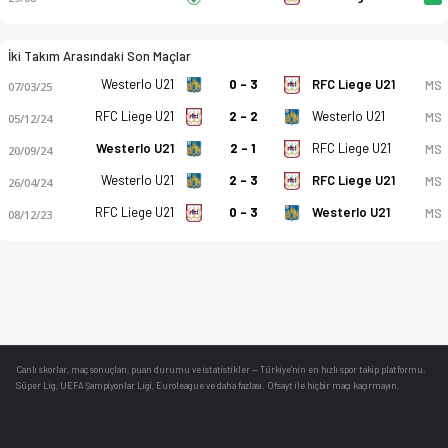
İki Takım Arasındaki Son Maçlar
Westerlo U21
0 - 3
RFC Liege U21
MS
07/03/25
RFC Liege U21
2 - 2
Westerlo U21
MS
05/12/24
Westerlo U21
2 - 1
RFC Liege U21
MS
20/09/24
Westerlo U21
2 - 3
RFC Liege U21
MS
26/04/24
RFC Liege U21
0 - 3
Westerlo U21
MS
08/12/23
Canlı skorlar
, maç sonuçları, puan durumu ve istatistikler — Türkiye’nin en hızlı spor takip platformu.
Süper Lig, UEFA Şampiyonlar Ligi, Euroleague ve daha fazlası. Ofsayt ile hiçbir maçı kaçırmayın.