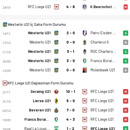
RFC Liege U21
4 - 6
K Beerschot VA U21
24/10
M
Westerlo U21 İç Saha Form Durumu
Westerlo U21
2 - 0
Patro Eisden U21
14/11
G
Westerlo U21
0 - 0
Charleroi II
17/10
B
Westerlo U21
3 - 1
ROC Charleroi-Marchienne
11/10
G
Westerlo U21
3 - 0
Francs Borains U21
26/09
G
Westerlo U21
0 - 0
Molenbeek U21
12/09
B
RFC Liege U21 Deplasman Form Durumu
Seraing U21
10 - 1
RFC Liege U21
21/11
M
Lierse U21
5 - 0
RFC Liege U21
31/10
M
Beveren U21
7 - 0
RFC Liege U21
03/10
M
Francs Borains U21
4 - 3
RFC Liege U21
19/09
M
Raal La Louviere U21
1 - 2
RFC Liege U21
29/08
G