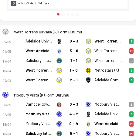
0
Modbury Vista (K) Galibiyeti
West Torrens Birkalla (K) Form Durumu
Adelaide University (K)
0 - 3
West Torrens Birkalla (K)
09/05
G
West Adelaide (K)
3 - 0
West Torrens Birkalla (K)
01/05
M
Salisbury Inter (K)
1 - 1
West Torrens Birkalla (K)
17/04
B
West Torrens Birkalla (K)
1 - 0
Metrostars (K)
10/04
G
West Torrens Birkalla (K)
2 - 1
Adelaide Comets FC (K)
27/03
G
Modbury Vista (K) Form Durumu
Campbelltown City SC (K)
3 - 3
Modbury Vista (K)
08/05
B
Modbury Vista (K)
4 - 2
Adelaide University (K)
02/05
G
Modbury Vista (K)
0 - 4
West Adelaide (K)
18/04
M
Salisbury Inter (K)
5 - 1
Modbury Vista (K)
10/04
M