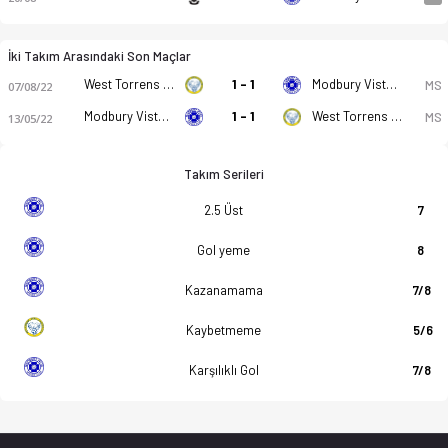
İki Takım Arasındaki Son Maçlar
West Torrens Birkalla (K)
1 - 1
Modbury Vista (K)
MS
07/08/22
Modbury Vista (K)
1 - 1
West Torrens Birkalla (K)
MS
13/05/22
Takım Serileri
2.5 Üst
7
Gol yeme
8
Kazanamama
7/8
Kaybetmeme
5/6
Karşılıklı Gol
7/8