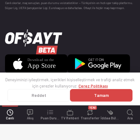
Canlı skorlar
, maç sonuçları, puan durumu ve istatistikler — Türkiye’nin en hızlı spor takip platformu.
Süper Lig, UEFA Şampiyonlar Ligi, Euroleague ve daha fazlası. Ofsayt ile hiçbir maçı kaçırmayın.
Deneyiminizi iyileştirmek, içerikleri kişiselleştirmek ve trafiği analiz etmek
için çerezler kullanıyoruz.
Çerez Politikası
Reddet
Tamam
© 2025 Ofsayt
Kullanım Koşulları
Gizlilik Politikası
Çerez Politikası
İletişim
Sıkça Sorulan Sorular
Künye
YENİ
Canlı
Akış
Puan Durumu
TV Rehberi
Transferler
İddaa Bülteni
Ara