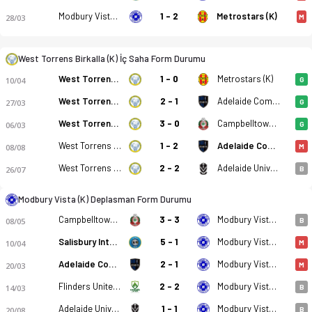
Modbury Vista (K)
1 - 2
Metrostars (K)
28/03
M
West Torrens Birkalla (K) - Modbury Vista (K) 3-1 bitti. Gol a
West Torrens Birkalla (K) İç Saha Form Durumu
West Torrens Birkalla (K)
1 - 0
Metrostars (K)
10/04
G
West Torrens Birkalla (K)
2 - 1
Adelaide Comets FC (K)
27/03
G
West Torrens Birkalla (K)
3 - 0
Campbelltown City SC (K)
06/03
G
West Torrens Birkalla (K)
1 - 2
Adelaide Comets FC (K)
08/08
M
West Torrens Birkalla (K)
2 - 2
Adelaide University (K)
26/07
B
Modbury Vista (K) Deplasman Form Durumu
Campbelltown City SC (K)
3 - 3
Modbury Vista (K)
08/05
B
Salisbury Inter (K)
5 - 1
Modbury Vista (K)
10/04
M
Adelaide Comets FC (K)
2 - 1
Modbury Vista (K)
20/03
M
Flinders United Wfc (K)
2 - 2
Modbury Vista (K)
14/03
B
Adelaide University (K)
1 - 1
Modbury Vista (K)
20/08
B