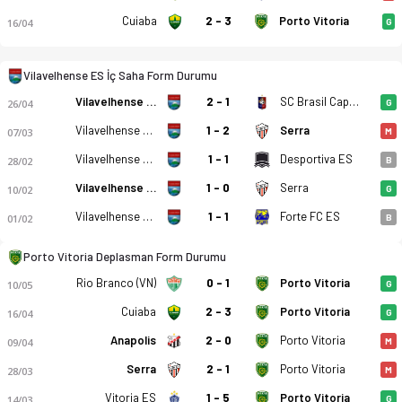
Cuiaba
2 - 3
Porto Vitoria
16/04
G
Vilavelhense ES - Porto Vitoria 1-2 bitti. Gol anları, kadro, i
Vilavelhense ES İç Saha Form Durumu
Vilavelhense ES
2 - 1
SC Brasil Capixaba ES
26/04
G
Vilavelhense ES
1 - 2
Serra
07/03
M
Vilavelhense ES
1 - 1
Desportiva ES
28/02
B
Vilavelhense ES
1 - 0
Serra
10/02
G
Vilavelhense ES
1 - 1
Forte FC ES
01/02
B
Porto Vitoria Deplasman Form Durumu
Rio Branco (VN)
0 - 1
Porto Vitoria
10/05
G
Cuiaba
2 - 3
Porto Vitoria
16/04
G
Anapolis
2 - 0
Porto Vitoria
09/04
M
Serra
2 - 1
Porto Vitoria
28/03
M
Vitoria ES
1 - 5
Porto Vitoria
14/03
G