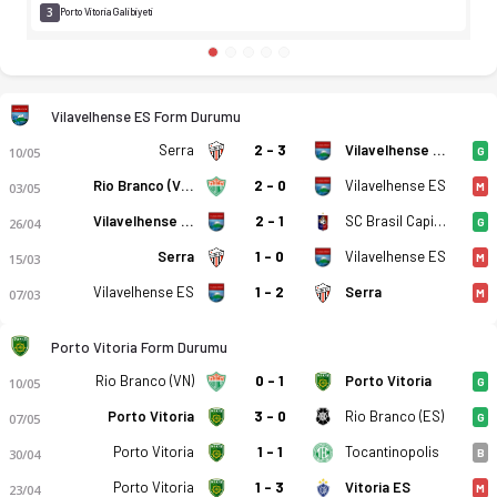
3
Porto Vitoria Galibiyeti
Vilavelhense ES Form Durumu
Serra
2 - 3
Vilavelhense ES
10/05
G
Rio Branco (VN)
2 - 0
Vilavelhense ES
03/05
M
Vilavelhense ES
2 - 1
SC Brasil Capixaba ES
26/04
G
Serra
1 - 0
Vilavelhense ES
15/03
M
Vilavelhense ES
1 - 2
Serra
07/03
M
Porto Vitoria Form Durumu
Rio Branco (VN)
0 - 1
Porto Vitoria
10/05
G
Porto Vitoria
3 - 0
Rio Branco (ES)
07/05
G
Porto Vitoria
1 - 1
Tocantinopolis
30/04
B
Porto Vitoria
1 - 3
Vitoria ES
23/04
M