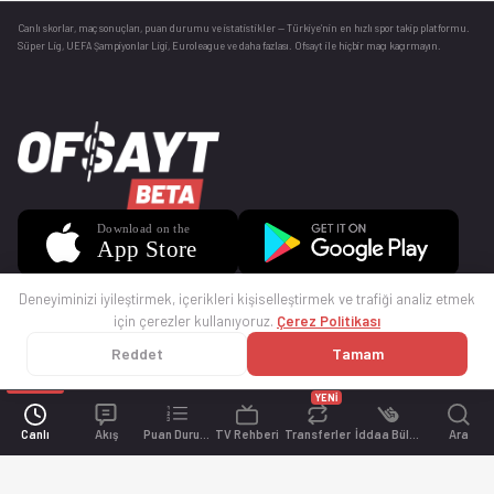
Canlı skorlar
, maç sonuçları, puan durumu ve istatistikler — Türkiye’nin en hızlı spor takip platformu.
Süper Lig, UEFA Şampiyonlar Ligi, Euroleague ve daha fazlası. Ofsayt ile hiçbir maçı kaçırmayın.
Deneyiminizi iyileştirmek, içerikleri kişiselleştirmek ve trafiği analiz etmek
için çerezler kullanıyoruz.
Çerez Politikası
Reddet
Tamam
© 2025 Ofsayt
Kullanım Koşulları
Gizlilik Politikası
Çerez Politikası
İletişim
Sıkça Sorulan Sorular
Künye
YENİ
Canlı
Akış
Puan Durumu
TV Rehberi
Transferler
İddaa Bülteni
Ara