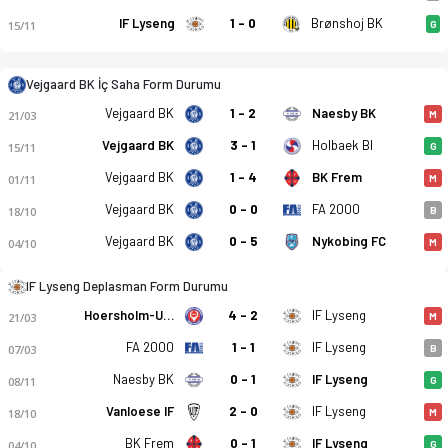
IF Lyseng
1 - 0
Brønshoj BK
15/11
G
Vejgaard BK İç Saha Form Durumu
Vejgaard BK
1 - 2
Naesby BK
21/03
M
Vejgaard BK
3 - 1
Holbaek BI
15/11
G
Vejgaard BK
1 - 4
BK Frem
01/11
M
Vejgaard BK
0 - 0
FA 2000
18/10
B
Vejgaard BK - IF Lyseng 1-0 bitti. Gol anları, kadro, istatist
Vejgaard BK
0 - 5
Nykobing FC
04/10
M
IF Lyseng Deplasman Form Durumu
Hoersholm-Usseroed IK
4 - 2
IF Lyseng
21/03
M
FA 2000
1 - 1
IF Lyseng
07/03
B
Naesby BK
0 - 1
IF Lyseng
08/11
G
Vanloese IF
2 - 0
IF Lyseng
18/10
M
BK Frem
0 - 1
IF Lyseng
04/10
G