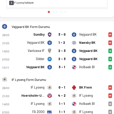
3
IF Lyseng Galibiyeti
Vejgaard BK Form Durumu
Sundby
3 - 0
Vejgaard BK
28/03
M
Vejgaard BK
1 - 2
Naesby BK
21/03
M
Vanloese IF
2 - 3
Vejgaard BK
14/03
G
Odder
2 - 3
Vejgaard BK
07/03
G
Vejgaard BK
3 - 1
Holbaek BI
15/11
G
IF Lyseng Form Durumu
IF Lyseng
0 - 1
BK Frem
28/03
M
Hoersholm-Usseroed IK
4 - 2
IF Lyseng
21/03
M
IF Lyseng
1 - 1
Holbaek BI
14/03
B
FA 2000
1 - 1
IF Lyseng
07/03
B