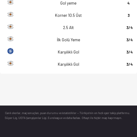
Gol yeme
4
Korner 10.5 Üst
3
2.5 Alt
3/4
İlk Golü Yeme
3/4
Karşılıklı Gol
3/4
Karşılıklı Gol
3/4
Canlı skorlar
, maç sonuçları, puan durumu ve istatistikler — Türkiye’nin en hızlı spor takip platformu.
Süper Lig, UEFA Şampiyonlar Ligi, Euroleague ve daha fazlası. Ofsayt ile hiçbir maçı kaçırmayın.