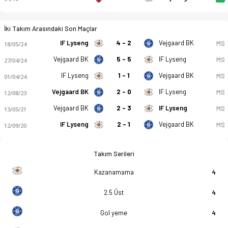
İki Takım Arasındaki Son Maçlar
IF Lyseng
4 - 2
Vejgaard BK
MS
18/05/24
Vejgaard BK
5 - 5
IF Lyseng
MS
27/04/24
IF Lyseng
1 - 1
Vejgaard BK
MS
01/04/24
Vejgaard BK
2 - 0
IF Lyseng
MS
12/08/23
Vejgaard BK
2 - 3
IF Lyseng
MS
13/05/21
IF Lyseng
2 - 1
Vejgaard BK
MS
12/09/20
Takım Serileri
Kazanamama
4
2.5 Üst
4
Gol yeme
4