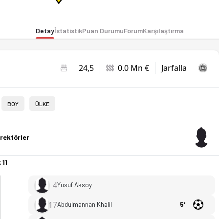
Detay
İstatistik
Puan Durumu
Forum
Karşılaştırma
24,5
0.0 Mn €
Jarfalla
BOY
ÜLKE
rektörler
 11
4
Yusuf Aksoy
17
Abdulmannan Khalil
5'