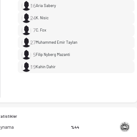
16
Aria Sabery
24
K. Nisic
7
C. Fox
27
Muhammed Emir Taylan
5
Filip Nyberg Mazanti
19
Kahin Dahir
atistikler
Oynama
%44