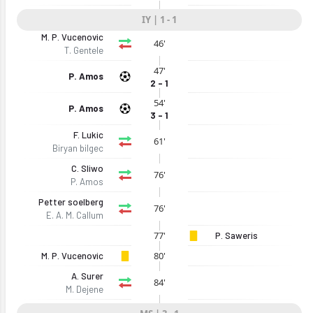
IY | 1 - 1
M. P. Vucenovic
46'
T. Gentele
47'
P. Amos
2 - 1
54'
P. Amos
3 - 1
F. Lukic
61'
Biryan bilgec
C. Sliwo
76'
P. Amos
Petter soelberg
76'
E. A. M. Callum
26)
77'
P. Saweris
80'
M. P. Vucenovic
A. Surer
84'
M. Dejene