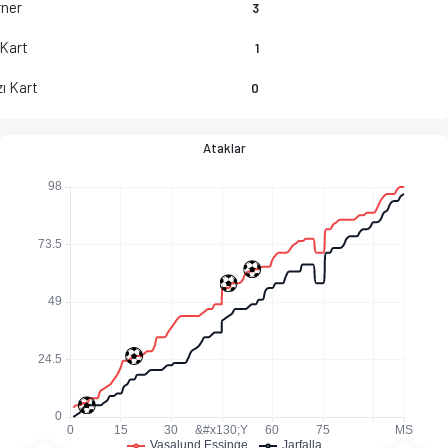
ner
3
 Kart
1
ı Kart
0
Ataklar