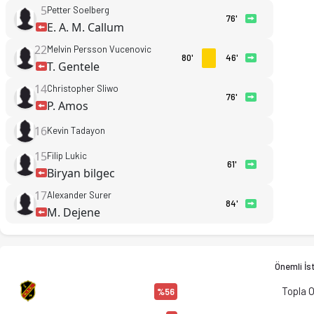
5
Petter Soelberg
76'
E. A. M. Callum
22
Melvin Persson Vucenovic
80'
46'
T. Gentele
14
Christopher Sliwo
76'
P. Amos
16
Kevin Tadayon
15
Filip Lukic
61'
Biryan bilgec
17
Alexander Surer
84'
M. Dejene
Önemli İst
Topla 
%56