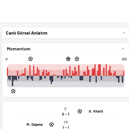
Canlı Görsel Anlatım
Momentum
0'
İY
MS
5'
A. Khalil
0 - 1
19'
M. Dejene
1 - 1