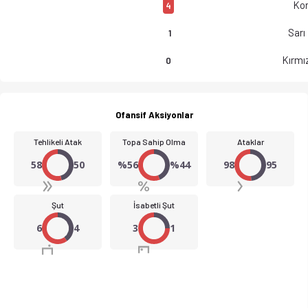
Kor
4
Sarı
1
Kırmız
0
Ofansif Aksiyonlar
Tehlikeli Atak
Topa Sahip Olma
Ataklar
58
50
%56
%44
98
95
Şut
İsabetli Şut
6
4
3
1