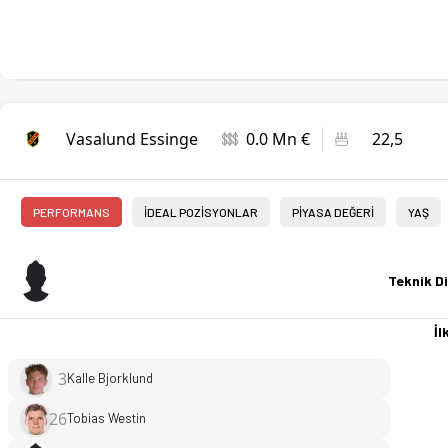
Vasalund Essinge
0.0 Mn €
22,5
PERFORMANS
İDEAL POZİSYONLAR
PİYASA DEĞERİ
YAŞ
Teknik Di
İlk
3
Kalle Bjorklund
26
Tobias Westin