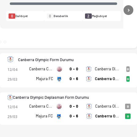
N
0
0
2
Galibiyet
Beraberlik
Mağlubiyet
rı, kadro, istatistikler, puan durumu ve iddaa oranları Ofsay
Canberra Olympic Form Durumu
Canberra Croatia FC
0 - 0
Canberra Olympic
12/04
B
Majura FC
0 - 6
Canberra Olympic
29/03
G
Canberra Olympic Deplasman Form Durumu
Canberra Croatia FC
0 - 0
Canberra Olympic
12/04
B
Majura FC
0 - 6
Canberra Olympic
29/03
G