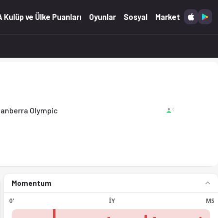
t'ta. (19.04.2026)
 Kulüp ve Ülke Puanları
Oyunlar
Sosyal
Market
anberra Olympic
Momentum
0'
İY
MS