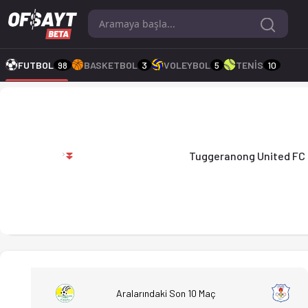
Tuggeranong United FC - Canberra Olympic 1-3 bitti. Gol anla
FUTBOL
98
BASKETBOL
3
VOLEYBOL
5
TENİS
10
Tuggeranong United FC
Tuggeranong United FC
Aralarındaki Son 10 Maç