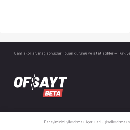
Canlı skorlar
, maç sonuçları, puan durumu ve istatistikler — Türkiye
© 2025 Ofsayt
Deneyiminizi iyileştirmek, içerikleri kişiselleştirmek 