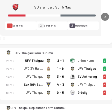
TSU Bramberg Son 5 Maçı
N
1
2
2
Galibiyet
Beraberlik
Mağlubiyet
UFV Thalgau Form Durumu
UFV Thalgau
2 - 1
Union Henndorf
29/05
G
UFC SV Hallwang
1 - 9
UFV Thalgau
22/05
G
UFV Thalgau
3 - 6
SV Anthering
14/05
M
Sak 1914 Salzburg
4 - 3
UFV Thalgau
08/05
M
tistikler, puan durumu ve iddaa oranları Ofsayt'ta. (03.06.20
UFV Thalgau
0 - 5
Grödig
03/05
M
UFV Thalgau Deplasman Form Durumu