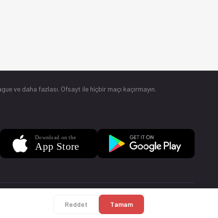
gue ve daha fazlası. Ofsayt ile hiçbir maçı kaçırmayın.
Sorular
Künye
Reddet
Tamam