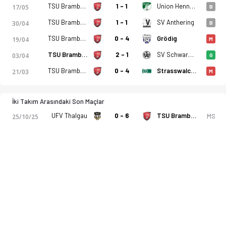
TSU Bramberg
1 - 1
Union Henndorf
17/05
B
TSU Bramberg
1 - 1
SV Anthering
30/04
B
TSU Bramberg
0 - 4
Grödig
19/04
M
TSU Bramberg
2 - 1
SV Schwarzach
03/04
G
TSU Bramberg
0 - 4
Strasswalchen
21/03
M
İki Takım Arasındaki Son Maçlar
UFV Thalgau
0 - 6
TSU Bramberg
MS
25/10/25