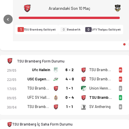
Aralarındaki Son 10 Maç
Previous
1
0
0
TSU Bramberg Galibiyeti
Beraberlik
UFV Thalgau Galibiyeti
TSU Bramberg Form Durumu
Ufc Hallein
6 - 2
TSU Bramberg
29/05
M
USC Eugendorf
4 - 0
TSU Bramberg
22/05
M
TSU Bramberg
1 - 1
Union Henndorf
17/05
B
UFC SV Hallwang
0 - 4
TSU Bramberg
09/05
G
TSU Bramberg - UFV Thalgau 4-3 bitti. Gol anları, kadro, ista
TSU Bramberg
1 - 1
SV Anthering
30/04
B
TSU Bramberg İç Saha Form Durumu