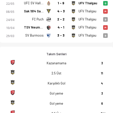
UFC SV Hallwang
1 - 9
UFV Thalgau
22/05
G
Sak 1914 Salzburg
4 - 3
UFV Thalgau
08/05
M
FC Puch
2 - 2
UFV Thalgau
24/04
B
TSV Neumarkt
4 - 1
UFV Thalgau
10/04
M
SV Burmoos
3 - 3
UFV Thalgau
29/03
B
Takım Serileri
Kazanamama
3
2.5 Üst
11
Karşılıklı Gol
4
Gol yeme
3
Gol yeme
6