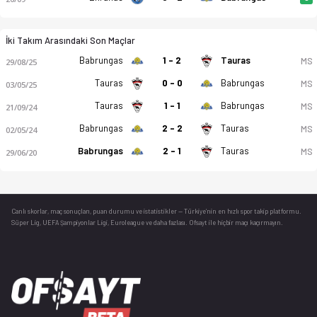
İki Takım Arasındaki Son Maçlar
Babrungas
1 - 2
Tauras
MS
29/08/25
Tauras
0 - 0
Babrungas
MS
03/05/25
Tauras
1 - 1
Babrungas
MS
21/09/24
Babrungas
2 - 2
Tauras
MS
02/05/24
Babrungas
2 - 1
Tauras
MS
29/06/20
Canlı skorlar
, maç sonuçları, puan durumu ve istatistikler — Türkiye’nin en hızlı spor takip platformu.
Süper Lig, UEFA Şampiyonlar Ligi, Euroleague ve daha fazlası. Ofsayt ile hiçbir maçı kaçırmayın.