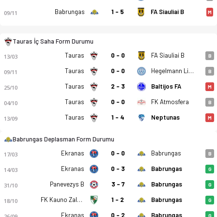
Babrungas
1 - 5
FA Siauliai B
09/11
M
Tauras İç Saha Form Durumu
Tauras
0 - 0
FA Siauliai B
13/03
B
Tauras
0 - 0
Hegelmann Litauen B
09/11
B
Tauras
2 - 3
Baltijos FA
25/10
M
Tauras
0 - 0
FK Atmosfera
04/10
B
Tauras
1 - 4
Neptunas
13/09
M
Babrungas Deplasman Form Durumu
Ekranas
0 - 0
Babrungas
17/03
B
Ekranas
0 - 3
Babrungas
14/03
G
Panevezys B
3 - 7
Babrungas
31/10
G
FK Kauno Zalgiris B
1 - 2
Babrungas
18/10
G
Ekranas
0 - 2
Babrungas
26/09
G