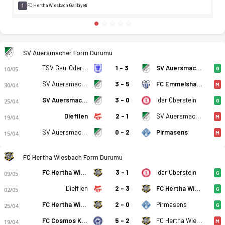
1
FC Hertha Wiesbach Galibiyeti
SV Auersmacher Form Durumu
TSV Gau-Odernheim
1 - 3
SV Auersmacher
10/05
G
SV Auersmacher
3 - 5
FC Emmelshausen-Karbach
30/04
M
SV Auersmacher
3 - 0
Idar Oberstein
25/04
G
Diefflen
2 - 1
SV Auersmacher
19/04
M
SV Auersmacher
0 - 2
Pirmasens
15/04
M
FC Hertha Wiesbach Form Durumu
FC Hertha Wiesbach
3 - 1
Idar Oberstein
09/05
G
Diefflen
2 - 3
FC Hertha Wiesbach
02/05
G
FC Hertha Wiesbach
2 - 0
Pirmasens
25/04
G
FC Cosmos Koblenz
5 - 2
FC Hertha Wiesbach
19/04
M