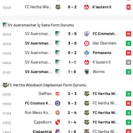
FC Hertha Wiesbach
0 - 2
K´lautern II
15/04
M
SV Auersmacher İç Saha Form Durumu
SV Auersmacher
3 - 5
FC Emmelshausen-Karbach
30/04
M
SV Auersmacher
3 - 0
Idar Oberstein
SV Auersmacher - FC Hertha Wiesbach 1-3 bitti. Gol anları, k
25/04
G
SV Auersmacher
0 - 2
Pirmasens
15/04
M
SV Auersmacher
1 - 1
K´lautern II
04/04
B
SV Auersmacher
1 - 0
Worms
21/03
G
FC Hertha Wiesbach Deplasman Form Durumu
Diefflen
2 - 3
FC Hertha Wiesbach
02/05
G
FC Cosmos Koblenz
5 - 2
FC Hertha Wiesbach
19/04
M
Rot-Weiss Koblenz
2 - 4
FC Hertha Wiesbach
11/04
G
Eppelborn
1 - 4
FC Hertha Wiesbach
27/03
G
Eisbachtal
1 - 0
FC Hertha Wiesbach
14/03
M