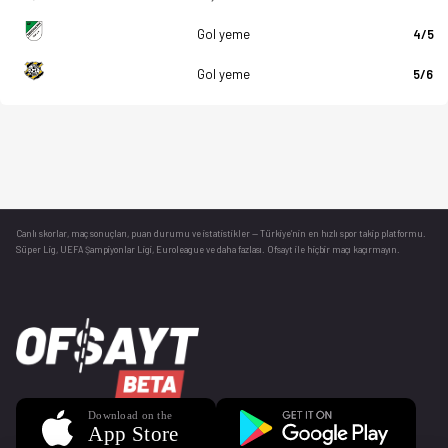
Gol yeme
4/5
Gol yeme
5/6
Canlı skorlar
, maç sonuçları, puan durumu ve istatistikler — Türkiye’nin en hızlı spor takip platformu.
Süper Lig, UEFA Şampiyonlar Ligi, Euroleague ve daha fazlası. Ofsayt ile hiçbir maçı kaçırmayın.