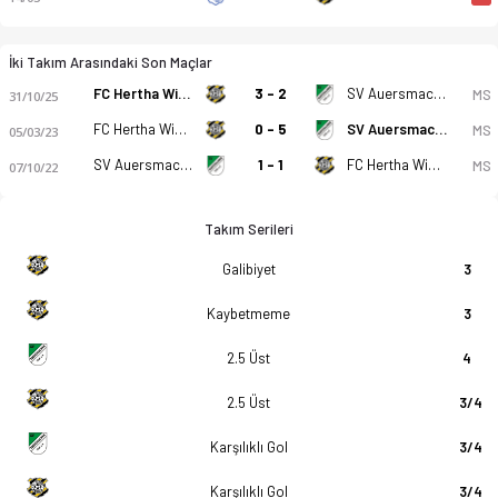
İki Takım Arasındaki Son Maçlar
FC Hertha Wiesbach
3 - 2
SV Auersmacher
MS
31/10/25
FC Hertha Wiesbach
0 - 5
SV Auersmacher
MS
05/03/23
SV Auersmacher
1 - 1
FC Hertha Wiesbach
MS
07/10/22
Takım Serileri
Galibiyet
3
Kaybetmeme
3
2.5 Üst
4
2.5 Üst
3/4
Karşılıklı Gol
3/4
Karşılıklı Gol
3/4