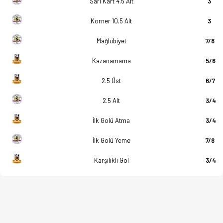
Sarı Kart 4.5 Alt
3
Korner 10.5 Alt
3
Mağlubiyet
7/8
Kazanamama
5/6
2.5 Üst
6/7
2.5 Alt
3/4
İlk Golü Atma
3/4
İlk Golü Yeme
7/8
Karşılıklı Gol
3/4