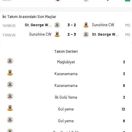
İki Takım Arasındaki Son Maçlar
St. George Willawong
3 - 2
Sunshine CW
MS
10/08/25
Sunshine CW
2 - 3
St. George Willawong
MS
17/05/25
Takım Serileri
Mağlubiyet
3
Kazanamama
3
Kazanamama
8
İlk Golü Yeme
3
Gol yeme
12
Gol yeme
8