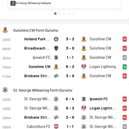
2
St. George Willawong Galibiyeti
Sunshine CW Form Durumu
Holland Park Hawks
3 - 2
Sunshine CW
23/05
M
Broadbeach United
3 - 0
Sunshine CW
09/05
M
Ipswich FC
1 - 1
Sunshine CW
25/04
B
Sunshine CW
5 - 2
Logan Lightning
19/04
G
Brisbane Strikers
3 - 0
Sunshine CW
11/04
M
St. George Willawong Form Durumu
St. George Willawong
0 - 4
Ipswich FC
24/05
M
St. George Willawong
0 - 2
Logan Lightning
10/05
M
Brisbane Strikers
2 - 0
St. George Willawong
24/04
M
Caboolture FC
1 - 1
St. George Willawong
18/04
B