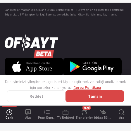
Canlı skorlar
, maç sonuçları, puan durumu ve istatistikler — Türkiye’nin en hızlı spor takip platformu.
Süper Lig, UEFA Şampiyonlar Ligi, Euroleague ve daha fazlası. Ofsayt ile hiçbir maçı kaçırmayın.
Deneyiminizi iyileştirmek, içerikleri kişiselleştirmek ve trafiği analiz etmek
için çerezler kullanıyoruz.
Çerez Politikası
Reddet
Tamam
© 2025 Ofsayt
Kullanım Koşulları
Gizlilik Politikası
Çerez Politikası
İletişim
Sıkça Sorulan Sorular
Künye
YENİ
Canlı
Akış
Puan Durumu
TV Rehberi
Transferler
İddaa Bülteni
Ara