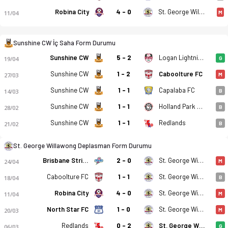
Robina City
4 - 0
St. George Willawong
11/04
M
Sunshine CW İç Saha Form Durumu
Sunshine CW
5 - 2
Logan Lightning
19/04
G
Sunshine CW
1 - 2
Caboolture FC
27/03
M
Sunshine CW
1 - 1
Capalaba FC
14/03
B
Sunshine CW
1 - 1
Holland Park Hawks
28/02
B
Sunshine CW
1 - 1
Redlands
21/02
B
Sunshine Coast Wanderers - St George Willawong FC 8-0 bitti.
St. George Willawong Deplasman Form Durumu
Brisbane Strikers
2 - 0
St. George Willawong
24/04
M
Caboolture FC
1 - 1
St. George Willawong
18/04
B
Robina City
4 - 0
St. George Willawong
11/04
M
North Star FC
1 - 0
St. George Willawong
20/03
M
Redlands
0 - 2
St. George Willawong
06/03
G