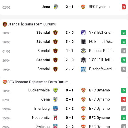
Jena
2 - 1
BFC Dynamo
02/05
M
Stendal İç Saha Form Durumu
Stendal
2 - 0
VFB 1921 Krieschow
30/05
G
Stendal
3 - 0
FC Einheit Wernigerode
10/05
G
Stendal
1 - 1
Budissa Bautzen
01/05
B
Stendal
2 - 0
1. SC 1911 Heiligenstadt
26/04
G
Stendal
2 - 2
Bischofswerdaer
19/04
B
BFC Dynamo Deplasman Form Durumu
Luckenwalde
0 - 1
BFC Dynamo
10/05
G
Jena
2 - 1
BFC Dynamo
02/05
M
Eilenburg
2 - 2
BFC Dynamo
19/04
B
Meuselwitz
0 - 1
BFC Dynamo
15/04
G
Zwickau
2 - 2
BFC Dynamo
05/04
B