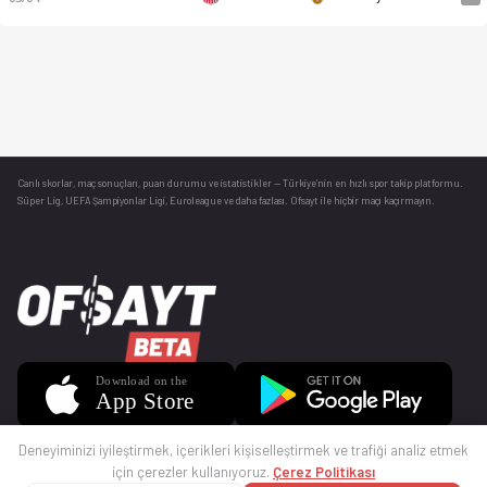
Canlı skorlar
, maç sonuçları, puan durumu ve istatistikler — Türkiye’nin en hızlı spor takip platformu.
Süper Lig, UEFA Şampiyonlar Ligi, Euroleague ve daha fazlası. Ofsayt ile hiçbir maçı kaçırmayın.
Deneyiminizi iyileştirmek, içerikleri kişiselleştirmek ve trafiği analiz etmek
için çerezler kullanıyoruz.
Çerez Politikası