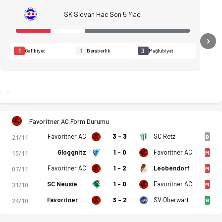
SK Slovan Hac Son 5 Maçı
N
1
1
3
Galibiyet
Beraberlik
Mağlubiyet
tatistikler, puan durumu ve iddaa oranları Ofsayt'ta. (31.01.2
Favoritner AC Form Durumu
Favoritner AC
3 - 3
SC Retz
21/11
B
Gloggnitz
1 - 0
Favoritner AC
15/11
M
Favoritner AC
1 - 2
Leobendorf
07/11
M
SC Neusiedl/See
1 - 0
Favoritner AC
31/10
M
Favoritner AC
3 - 2
SV Oberwart
24/10
G