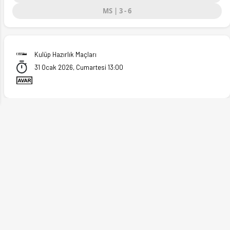
MS | 3 - 6
ext
Kulüp Hazırlık Maçları
31 Ocak 2026, Cumartesi 13:00
026)