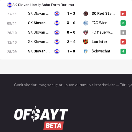
SK Slovan Hac İç Saha Form Durumu
SK Slovan Hac
1 - 3
SC Red Star Penzing
27/11
M
SK Slovan Hac
3 - 0
FAC Wien
09/11
G
SK Slovan Hac
0 - 0
FC Mauerwerk
26/10
B
SK Slovan Hac
2 - 4
Lac Inter
12/10
M
SK Slovan Hac
1 - 0
Schwechat
28/09
G
Canlı skorlar
, maç sonuçları, puan durumu ve istatistikler — Türkiye