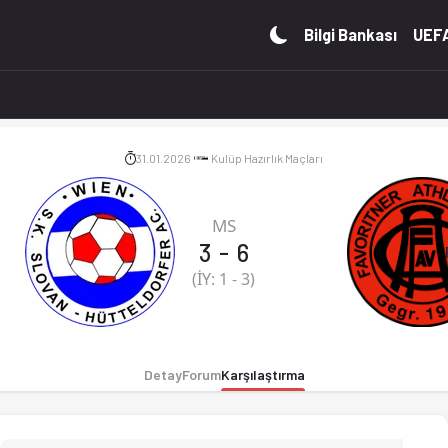
tatistikler, puan durumu ve iddaa oranları Ofsayt'ta. (31.01.2
Bilgi Bankası
UEFA
31.01.2026
Kulüp Hazırlık Maçları
MS
itner AC
3
-
6
c
(İY:
1
-
3
)
Detay
Forum
Karşılaştırma