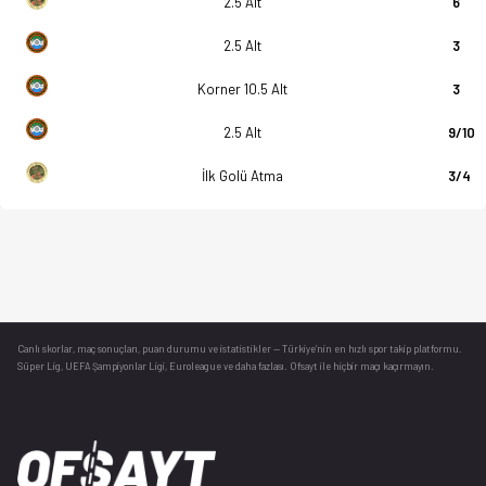
2.5 Alt
6
2.5 Alt
3
Korner 10.5 Alt
3
2.5 Alt
9/10
İlk Golü Atma
3/4
Canlı skorlar
, maç sonuçları, puan durumu ve istatistikler — Türkiye’nin en hızlı spor takip platformu.
Süper Lig, UEFA Şampiyonlar Ligi, Euroleague ve daha fazlası. Ofsayt ile hiçbir maçı kaçırmayın.