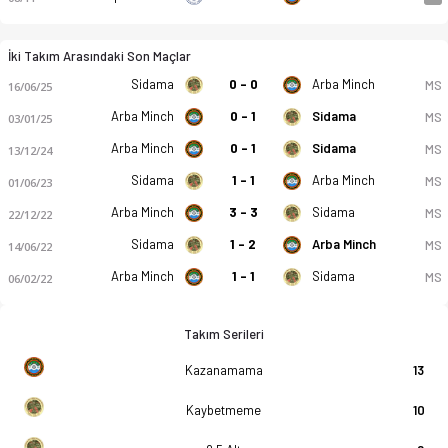
İki Takım Arasındaki Son Maçlar
Sidama
0 - 0
Arba Minch
MS
16/06/25
Arba Minch
0 - 1
Sidama
MS
03/01/25
Arba Minch
0 - 1
Sidama
MS
13/12/24
Sidama
1 - 1
Arba Minch
MS
01/06/23
Arba Minch
3 - 3
Sidama
MS
22/12/22
Sidama
1 - 2
Arba Minch
MS
14/06/22
Arba Minch
1 - 1
Sidama
MS
06/02/22
Takım Serileri
Kazanamama
13
Kaybetmeme
10