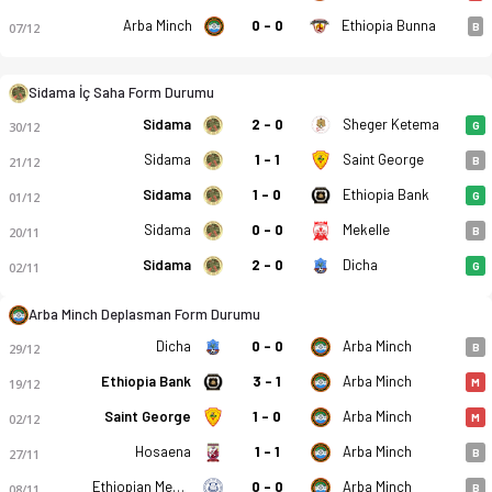
Arba Minch
0 - 0
Ethiopia Bunna
07/12
B
Sidama İç Saha Form Durumu
Sidama
2 - 0
Sheger Ketema
30/12
G
Sidama
1 - 1
Saint George
21/12
B
Sidama
1 - 0
Ethiopia Bank
01/12
G
Sidama Coffee FC - Arba Minch Kenema 0-0 bitti. Gol anları, 
Sidama
0 - 0
Mekelle
20/11
B
Sidama
2 - 0
Dicha
02/11
G
Arba Minch Deplasman Form Durumu
Dicha
0 - 0
Arba Minch
29/12
B
Ethiopia Bank
3 - 1
Arba Minch
19/12
M
Saint George
1 - 0
Arba Minch
02/12
M
Hosaena
1 - 1
Arba Minch
27/11
B
Ethiopian Medhin
0 - 0
Arba Minch
08/11
B