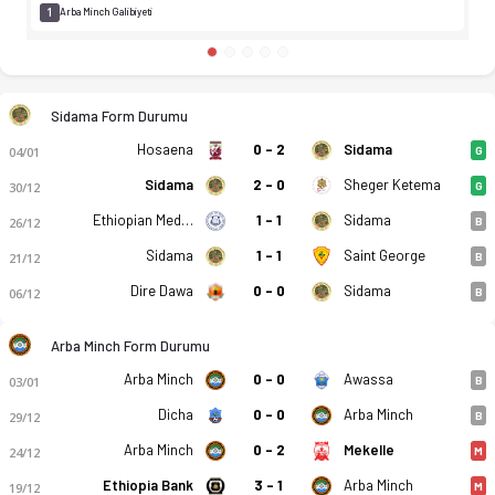
1
Arba Minch Galibiyeti
Sidama Form Durumu
Hosaena
0 - 2
Sidama
04/01
G
Sidama
2 - 0
Sheger Ketema
30/12
G
Ethiopian Medhin
1 - 1
Sidama
26/12
B
Sidama
1 - 1
Saint George
21/12
B
Dire Dawa
0 - 0
Sidama
06/12
B
Arba Minch Form Durumu
Arba Minch
0 - 0
Awassa
03/01
B
Dicha
0 - 0
Arba Minch
29/12
B
Arba Minch
0 - 2
Mekelle
24/12
M
Ethiopia Bank
3 - 1
Arba Minch
19/12
M