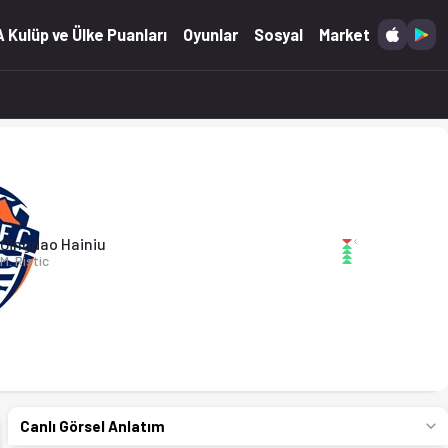
 Ofsayt'ta. (20.05.2026)
 Kulüp ve Ülke Puanları
Oyunlar
Sosyal
Market
iu FC
Qingdao Hainiu
M. Ristic
Canlı Görsel Anlatım