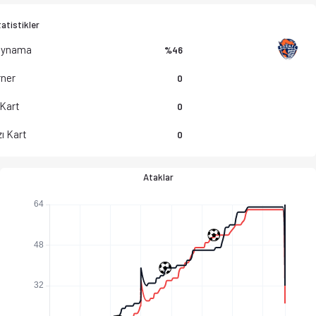
atistikler
Oynama
%46
ner
0
 Kart
0
ı Kart
0
Ataklar