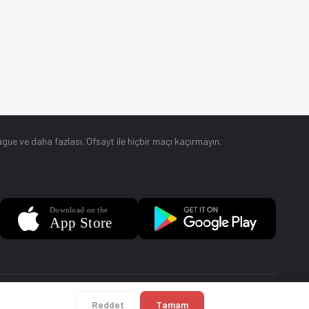
gue ve daha fazlası. Ofsayt ile hiçbir maçı kaçırmayın.
Sorular
Künye
Reddet
Tamam