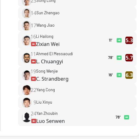
23
Song Long
14
Sun Zhengao
17
Wang Jiao
16
Li Hailong
5.3
11'
Zixian Wei
11
Ahmed El Messaoudi
5.7
78'
L. Chuangyi
19
Song Wenjie
6.3
16'
C. Strandberg
22
Yang Cong
9
Liu Xinyu
24
Yan Zhoubin
78'
Luo Senwen