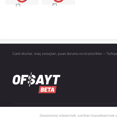
Canlı skorlar
, maç sonuçları, puan durumu ve istatistikler — Türkiye
© 2025 Ofsayt
Deneyiminizi iyileştirmek, içerikleri kişiselleştirmek 