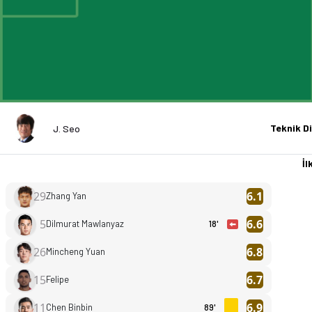
Teknik Di
J. Seo
İlk
29
6.1
Zhang Yan
5
6.6
Dilmurat Mawlanyaz
18'
26
6.8
Mincheng Yuan
15
6.7
Felipe
11
6.9
Chen Binbin
89'