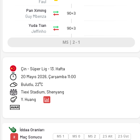
Faul
Pan Ximing
90+3
Guy Mbenza
Yuda Tian
90+3
Jeffinho
MS | 2 - 1
 Ofsayt'ta. (20.05.2026)
Çin - Süper Lig - 13. Hafta
20 Mayıs 2026, Çarşamba 11:00
Bulutlu, 22°C
Tiexi Stadium, Shenyang
Y. Huang
İddaa Oranları
MS 1
MS 0
MS 2
2.5 Alt
2.5 Üst
Maç Sonucu
2