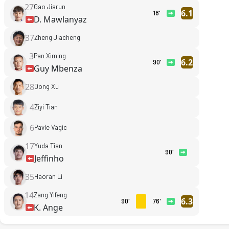
27
Gao Jiarun
6.1
18'
D. Mawlanyaz
37
Zheng Jiacheng
3
Pan Ximing
6.2
90'
Guy Mbenza
28
Dong Xu
4
Ziyi Tian
6
Pavle Vagic
17
Yuda Tian
90'
Jeffinho
35
Haoran Li
14
Zang Yifeng
6.3
90'
76'
K. Ange