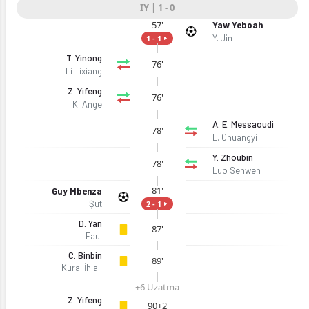
IY | 1 - 0
57'
Yaw Yeboah
Y. Jin
1 - 1
T. Yinong
76'
Li Tixiang
Z. Yifeng
76'
K. Ange
A. E. Messaoudi
78'
L. Chuangyi
Y. Zhoubin
78'
Luo Senwen
81'
Guy Mbenza
Şut
2 - 1
D. Yan
87'
Faul
C. Binbin
89'
Kural İhlali
+6 Uzatma
Z. Yifeng
90+2