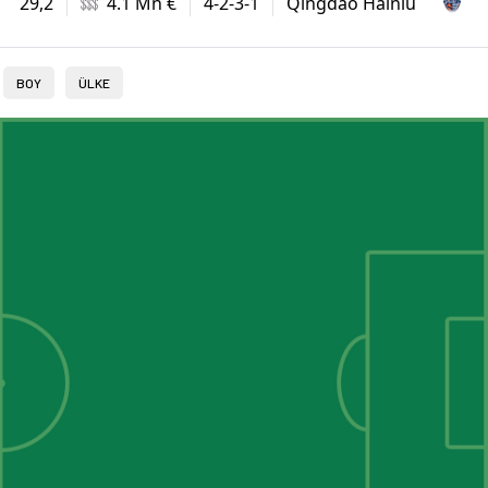
29,2
4.1 Mn €
4-2-3-1
Qingdao Hainiu
BOY
ÜLKE