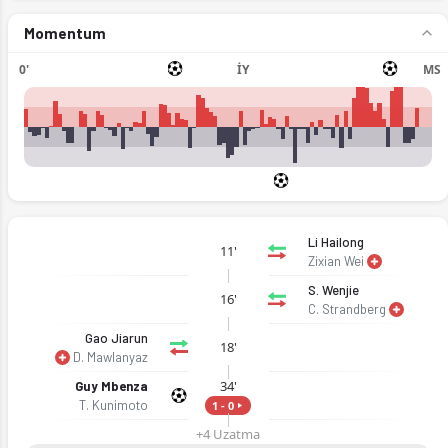
Momentum
0'
İY
MS
Li Hailong
11'
Zixian Wei
S. Wenjie
16'
C. Strandberg
Gao Jiarun
18'
D. Mawlanyaz
34'
Guy Mbenza
T. Kunimoto
1 - 0
+4 Uzatma