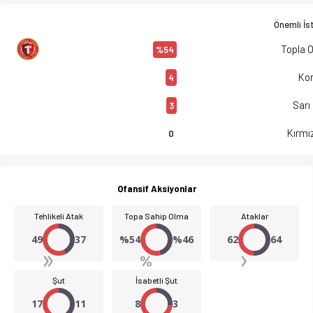
Önemli İst
Topla 
%54
Kor
4
Sarı
3
Kırmız
0
Ofansif Aksiyonlar
Tehlikeli Atak
Topa Sahip Olma
Ataklar
49
37
%54
%46
62
64
Şut
İsabetli Şut
17
11
8
3