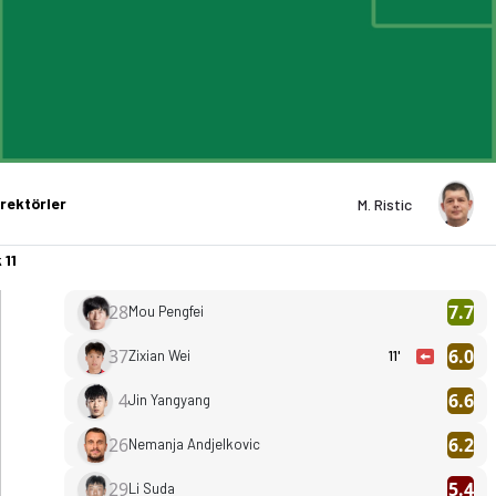
rektörler
M. Ristic
 11
28
7.7
Mou Pengfei
37
6.0
Zixian Wei
11'
4
6.6
Jin Yangyang
26
6.2
Nemanja Andjelkovic
29
5.4
Li Suda