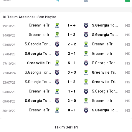
İki Takım Arasındaki Son Maçlar
Greenville Tri.
1 - 4
S.Georgia Torm.
MS
19/10/25
Greenville Tri.
1 - 2
S.Georgia Torm.
MS
14/09/25
S.Georgia Torm.
2 - 2
Greenville Tri.
MS
03/08/25
S.Georgia Torm.
2 - 1
Greenville Tri.
MS
27/04/25
Greenville Tri.
5 - 1
S.Georgia Torm.
MS
27/10/24
S.Georgia Torm.
0 - 3
Greenville Tri.
MS
22/04/24
S.Georgia Torm.
1 - 2
Greenville Tri.
MS
23/07/23
Greenville Tri.
1 - 1
S.Georgia Torm.
MS
04/06/23
S.Georgia Torm.
2 - 0
Greenville Tri.
MS
09/04/23
Greenville Tri.
0 - 1
S.Georgia Torm.
MS
30/10/22
Takım Serileri