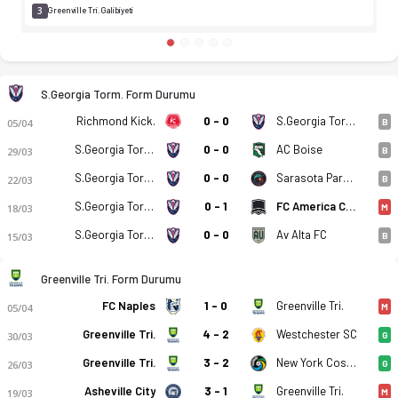
3
Greenville Tri. Galibiyeti
S.Georgia Torm. Form Durumu
Richmond Kick.
0 - 0
S.Georgia Torm.
05/04
B
S.Georgia Torm.
0 - 0
AC Boise
29/03
B
S.Georgia Torm.
0 - 0
Sarasota Paradise
22/03
B
S.Georgia Torm.
0 - 1
FC America Cfl Spurs
18/03
M
S.Georgia Torm.
0 - 0
Av Alta FC
15/03
B
Greenville Tri. Form Durumu
FC Naples
1 - 0
Greenville Tri.
05/04
M
Greenville Tri.
4 - 2
Westchester SC
30/03
G
Greenville Tri.
3 - 2
New York Cosmos
26/03
G
Asheville City
3 - 1
Greenville Tri.
19/03
M