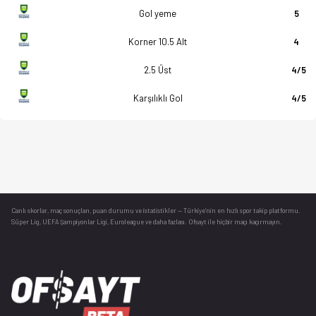
Gol yeme
5
Korner 10.5 Alt
4
2.5 Üst
4/5
Karşılıklı Gol
4/5
Canlı skorlar
, maç sonuçları, puan durumu ve istatistikler — Türkiye’nin en hızlı spor takip platformu.
Süper Lig, UEFA Şampiyonlar Ligi, Euroleague ve daha fazlası. Ofsayt ile hiçbir maçı kaçırmayın.