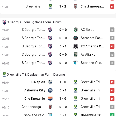
Greenville Tri.
1 - 2
Chattanooga RW
15/03
M
S.Georgia Torm. İç Saha Form Durumu
S.Georgia Torm.
0 - 0
AC Boise
29/03
B
S.Georgia Torm.
0 - 0
Sarasota Paradise
22/03
B
S.Georgia Torm.
0 - 1
FC America Cfl Spurs
South Georgia Tormenta FC - Greenville Triumph SC 08.04.2026 
18/03
M
S.Georgia Torm.
0 - 0
Av Alta FC
15/03
B
S.Georgia Torm.
0 - 0
Spokane Velo.
08/03
B
Greenville Tri. Deplasman Form Durumu
FC Naples
1 - 0
Greenville Tri.
05/04
M
Asheville City
3 - 1
Greenville Tri.
19/03
M
One Knoxville
1 - 0
Greenville Tri.
26/10
M
Chattanooga RW
0 - 0
Greenville Tri.
05/10
B
Spokane Velo.
0 - 1
Greenville Tri.
28/09
G