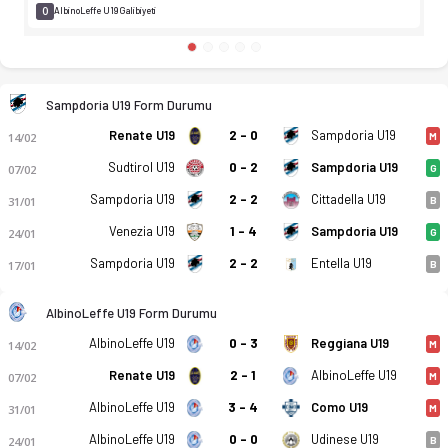
0
AlbinoLeffe U19 Galibiyeti
Sampdoria U19 Form Durumu
Renate U19
2 - 0
Sampdoria U19
14/02
M
Sudtirol U19
0 - 2
Sampdoria U19
07/02
G
Sampdoria U19
2 - 2
Cittadella U19
31/01
B
Venezia U19
1 - 4
Sampdoria U19
24/01
G
Sampdoria U19
2 - 2
Entella U19
17/01
B
AlbinoLeffe U19 Form Durumu
AlbinoLeffe U19
0 - 3
Reggiana U19
14/02
M
Renate U19
2 - 1
AlbinoLeffe U19
07/02
M
AlbinoLeffe U19
3 - 4
Como U19
31/01
M
AlbinoLeffe U19
0 - 0
Udinese U19
24/01
B