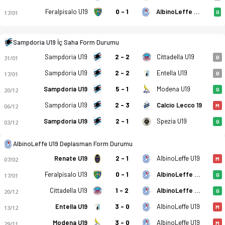
Feralpisalo U19
0 - 1
AlbinoLeffe U19
17/01
G
Sampdoria U19 İç Saha Form Durumu
Sampdoria U19
2 - 2
Cittadella U19
Sampdoria U19 - AlbinoLeffe U19 2-1 bitti. Gol anları, kadro,
31/01
B
Sampdoria U19
2 - 2
Entella U19
17/01
B
Sampdoria U19
5 - 1
Modena U19
20/12
G
Sampdoria U19
2 - 3
Calcio Lecco 19
06/12
M
Sampdoria U19
2 - 1
Spezia U19
03/12
G
AlbinoLeffe U19 Deplasman Form Durumu
Renate U19
2 - 1
AlbinoLeffe U19
07/02
M
Feralpisalo U19
0 - 1
AlbinoLeffe U19
17/01
G
Cittadella U19
1 - 2
AlbinoLeffe U19
20/12
G
Entella U19
3 - 0
AlbinoLeffe U19
13/12
M
Modena U19
3 - 0
AlbinoLeffe U19
29/11
M