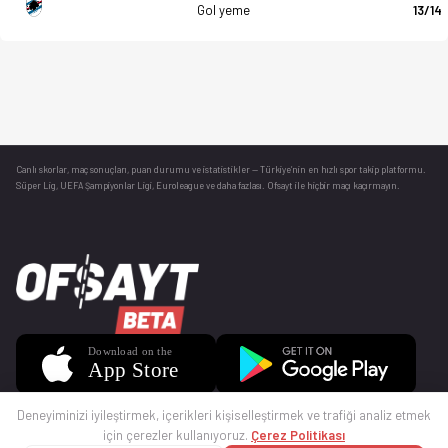
Gol yeme
13/14
Canlı skorlar
, maç sonuçları, puan durumu ve istatistikler — Türkiye’nin en hızlı spor takip platformu.
Süper Lig, UEFA Şampiyonlar Ligi, Euroleague ve daha fazlası. Ofsayt ile hiçbir maçı kaçırmayın.
Deneyiminizi iyileştirmek, içerikleri kişiselleştirmek ve trafiği analiz etmek
için çerezler kullanıyoruz.
Çerez Politikası