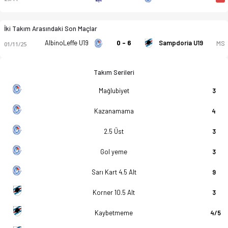
İki Takım Arasındaki Son Maçlar
AlbinoLeffe U19
0 - 6
Sampdoria U19
MS
01/11/25
Takım Serileri
Mağlubiyet
3
Kazanamama
4
2.5 Üst
3
Gol yeme
3
Sarı Kart 4.5 Alt
9
Korner 10.5 Alt
3
Kaybetmeme
4/5