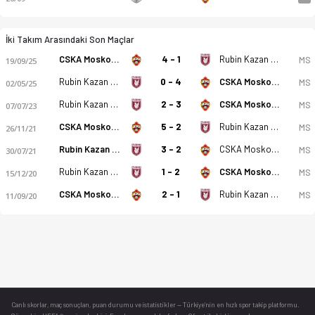
İki Takım Arasındaki Son Maçlar
CSKA Moskova U19
4 - 1
Rubin Kazan U19
MS
19/09/25
Rubin Kazan U19
0 - 4
CSKA Moskova U19
MS
02/05/25
Rubin Kazan U19
2 - 3
CSKA Moskova U19
MS
07/07/23
CSKA Moskova U19
5 - 2
Rubin Kazan U19
MS
26/11/21
Rubin Kazan U19
3 - 2
CSKA Moskova U19
MS
30/07/21
Rubin Kazan U19
1 - 2
CSKA Moskova U19
MS
15/12/20
CSKA Moskova U19
2 - 1
Rubin Kazan U19
MS
11/09/20
Canlı skorlar
, maç sonuçları, puan durumu ve istatistikler — Türkiye’nin en hızlı spor takip platformu.