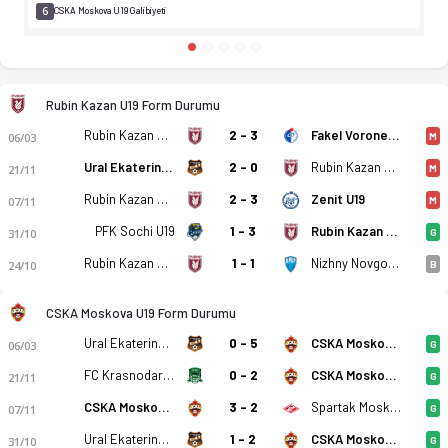
6
CSKA Moskova U19 Galibiyeti
Rubin Kazan U19 Form Durumu
Rubin Kazan U19
2 - 3
Fakel Voronezh U19
06/03
M
Ural Ekaterinburg U19
2 - 0
Rubin Kazan U19
21/11
M
Rubin Kazan U19
2 - 3
Zenit U19
07/11
M
PFK Sochi U19
1 - 3
Rubin Kazan U19
31/10
G
Rubin Kazan U19
1 - 1
Nizhny Novgorod U19
24/10
B
CSKA Moskova U19 Form Durumu
Ural Ekaterinburg U19
0 - 5
CSKA Moskova U19
06/03
G
FC Krasnodar U19
0 - 2
CSKA Moskova U19
21/11
G
CSKA Moskova U19
3 - 2
Spartak Moskova U19
07/11
G
Ural Ekaterinburg U19
1 - 2
CSKA Moskova U19
31/10
G