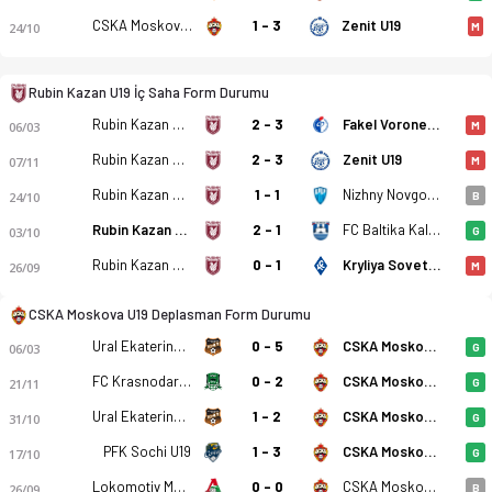
FK Rubin Kazan U19 - CSKA Moskova U19 2-4 bitti. Gol anları,
CSKA Moskova U19
1 - 3
Zenit U19
24/10
M
Rubin Kazan U19 İç Saha Form Durumu
Rubin Kazan U19
2 - 3
Fakel Voronezh U19
06/03
M
Rubin Kazan U19
2 - 3
Zenit U19
07/11
M
Rubin Kazan U19
1 - 1
Nizhny Novgorod U19
24/10
B
Rubin Kazan U19
2 - 1
FC Baltika Kaliningrad U19
03/10
G
Rubin Kazan U19
0 - 1
Kryliya Sovetov U19
26/09
M
CSKA Moskova U19 Deplasman Form Durumu
Ural Ekaterinburg U19
0 - 5
CSKA Moskova U19
06/03
G
FC Krasnodar U19
0 - 2
CSKA Moskova U19
21/11
G
Ural Ekaterinburg U19
1 - 2
CSKA Moskova U19
31/10
G
PFK Sochi U19
1 - 3
CSKA Moskova U19
17/10
G
Lokomotiv Moskova U19
0 - 0
CSKA Moskova U19
26/09
B