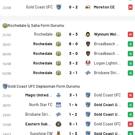
Gold Coast UFC
0 - 2
Moreton CE
23/08
M
Rochedale İç Saha Form Durumu
Rochedale
0 - 3
Wynnum Wolves
21/02
M
Rochedale
6 - 0
Broadbeach United
30/01
G
Rochedale
3 - 0
Broadbeach United
06/09
G
Rochedale Rovers - Gold Coast United FC 3-4 bitti. Gol anları
Rochedale
3 - 2
Logan Lightning
16/08
G
Rochedale
2 - 1
Brisbane Strikers
02/08
G
Gold Coast UFC Deplasman Form Durumu
Magic United TFA
3 - 1
Gold Coast UFC
21/02
M
North Star FC
1 - 4
Gold Coast UFC
30/01
G
Brisbane Strikers
1 - 2
Gold Coast UFC
23/01
G
Eastern Suburbs
5 - 1
Gold Coast UFC
15/08
M
Sunshine CW
1 - 3
Gold Coast UFC
19/07
G