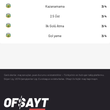
Kazanamama
3/4
2.5 Üst
3/4
İlk Golü Atma
3/4
Gol yeme
3/4
Canlı skorlar
, maç sonuçları, puan durumu ve istatistikler — Türkiye’nin en hızlı spor takip platformu.
Süper Lig, UEFA Şampiyonlar Ligi, Euroleague ve daha fazlası. Ofsayt ile hiçbir maçı kaçırmayın.