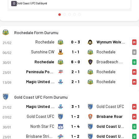
0
Gold Coast UFC Galibiyeti
Rochedale Form Durumu
Rochedale
0 - 3
Wynnum Wolves
21/02
M
Sunshine CW
1 - 1
Rochedale
06/02
B
Rochedale
6 - 0
Broadbeach United
30/01
G
Peninsula Power
2 - 1
Rochedale
23/01
M
Magic United TFA
2 - 1
Rochedale
13/09
M
Gold Coast UFC Form Durumu
Magic United TFA
3 - 1
Gold Coast UFC
21/02
M
Gold Coast UFC
1 - 2
Brisbane Roar
07/02
M
North Star FC
1 - 4
Gold Coast UFC
30/01
G
Brisbane Strikers
1 - 2
Gold Coast UFC
23/01
G