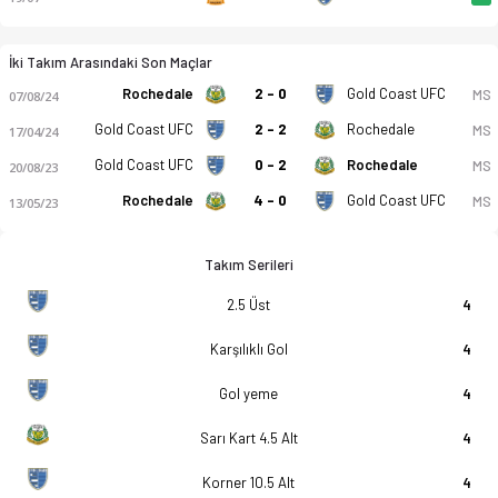
İki Takım Arasındaki Son Maçlar
Rochedale
2 - 0
Gold Coast UFC
MS
07/08/24
Gold Coast UFC
2 - 2
Rochedale
MS
17/04/24
Gold Coast UFC
0 - 2
Rochedale
MS
20/08/23
Rochedale
4 - 0
Gold Coast UFC
MS
13/05/23
Takım Serileri
2.5 Üst
4
Karşılıklı Gol
4
Gol yeme
4
Sarı Kart 4.5 Alt
4
Korner 10.5 Alt
4