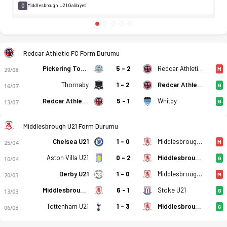
0
Middlesbrough U21 Galibiyeti
Redcar Athletic FC Form Durumu
Pickering Town
5 - 2
Redcar Athletic FC
29/08
M
Thornaby
1 - 2
Redcar Athletic FC
16/07
G
Redcar Athletic FC
5 - 1
Whitby
13/07
G
Middlesbrough U21 Form Durumu
Chelsea U21
1 - 0
Middlesbrough U21
25/04
M
Aston Villa U21
0 - 2
Middlesbrough U21
10/04
G
Redcar Athletic FC - Middlesbrough U21 0-2 bitti. Gol anları,
Derby U21
1 - 0
Middlesbrough U21
20/03
M
Middlesbrough U21
6 - 1
Stoke U21
13/03
G
Tottenham U21
1 - 3
Middlesbrough U21
06/03
G