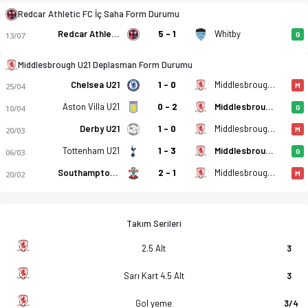
Redcar Athletic FC İç Saha Form Durumu
Redcar Athletic FC
5 - 1
Whitby
13/07
G
Middlesbrough U21 Deplasman Form Durumu
Chelsea U21
1 - 0
Middlesbrough U21
25/04
M
Aston Villa U21
0 - 2
Middlesbrough U21
10/04
G
Derby U21
1 - 0
Middlesbrough U21
20/03
M
Tottenham U21
1 - 3
Middlesbrough U21
06/03
G
Southampton U21
2 - 1
Middlesbrough U21
20/02
M
Takım Serileri
2.5 Alt
3
Sarı Kart 4.5 Alt
3
Gol yeme
3/4