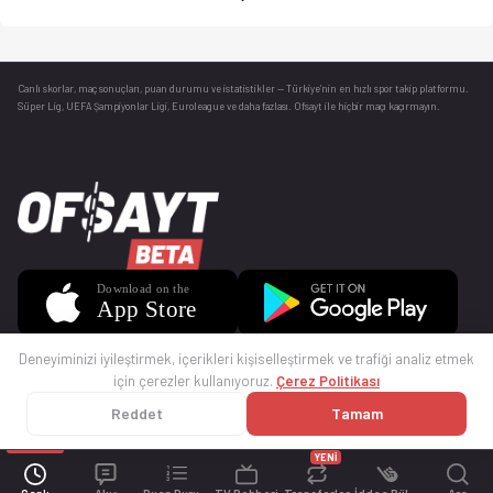
Canlı skorlar
, maç sonuçları, puan durumu ve istatistikler — Türkiye’nin en hızlı spor takip platformu.
Süper Lig, UEFA Şampiyonlar Ligi, Euroleague ve daha fazlası. Ofsayt ile hiçbir maçı kaçırmayın.
Deneyiminizi iyileştirmek, içerikleri kişiselleştirmek ve trafiği analiz etmek
için çerezler kullanıyoruz.
Çerez Politikası
Reddet
Tamam
© 2025 Ofsayt
Kullanım Koşulları
Gizlilik Politikası
Çerez Politikası
İletişim
Sıkça Sorulan Sorular
Künye
YENİ