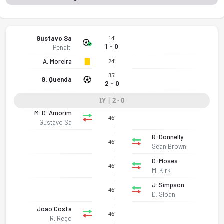
Gustavo Sa
14'
1 - 0
Penaltı
A. Moreira
24'
35'
G. Quenda
2 - 0
IY | 2 - 0
M. D. Amorim
46'
Gustavo Sa
R. Donnelly
46'
Sean Brown
D. Moses
46'
M. Kirk
J. Simpson
46'
D. Sloan
Joao Costa
46'
R. Rego