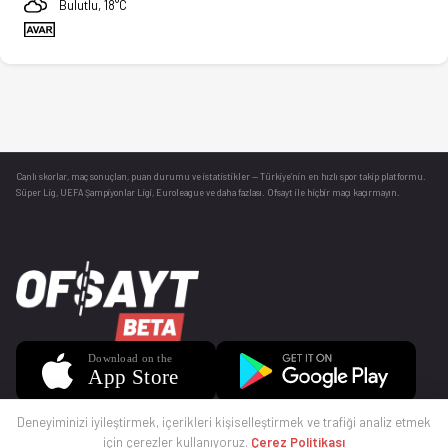
Bulutlu, 18°C
Canlı skorlar
, maç sonuçları, puan durumu ve istatistikler — Türkiye’nin en hızlı spor takip platformu.
Süper Lig, UEFA Şampiyonlar Ligi, Euroleague ve daha fazlası. Ofsayt ile hiçbir maçı kaçırmayın.
Deneyiminizi iyileştirmek, içerikleri kişiselleştirmek ve trafiği analiz etmek
için çerezler kullanıyoruz.
Çerez Politikası