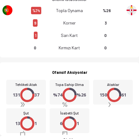
Topla Oynama
%74
%26
Korner
9
3
Sarı Kart
1
0
Kırmızı Kart
0
0
Ofansif Aksiyonlar
Tehlikeli Atak
Topa Sahip Olma
Ataklar
131
37
%74
%26
150
61
Şut
İsabetli Şut
13
1
6
1