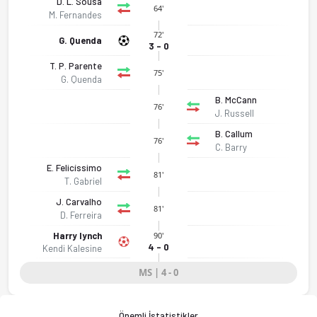
D. L. Sousa
64'
M. Fernandes
72'
G. Quenda
3 - 0
T. P. Parente
75'
G. Quenda
Portekiz U21 - Kuzey İrlanda U21 4-0 bitti. Gol anları, kadro,
B. McCann
76'
J. Russell
B. Callum
76'
C. Barry
E. Felicíssimo
81'
T. Gabriel
J. Carvalho
81'
D. Ferreira
Harry lynch
90'
4 - 0
Kendi Kalesine
MS | 4 - 0
Önemli İstatistikler