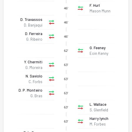
F. Hurl
46'
Mason Munn
D. Travassos
46'
D. Banjaqui
D. Ferreira
46'
G. Ribeiro
G. Feeney
62'
Eoin Kenny
Y. Chermiti
63'
G. Moreira
N. Saviolo
63'
C. Forbs
D. P. Monteiro
63'
G. Bras
L. Wallace
63'
S. Glenfield
Harry lynch
63'
M. Forbes