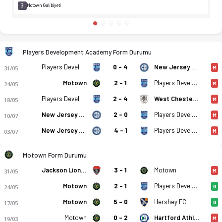
3
Motown Galibiyeti
Players Development Academy Form Durumu
Players Development Academy
0 - 4
New Jersey United AC
31/05
M
Motown
2 - 1
Players Development Academy
24/05
M
Players Development Academy
2 - 4
West Chester United SC
18/05
M
New Jersey United AC
2 - 0
Players Development Academy
10/07
M
New Jersey United AC
4 - 1
Players Development Academy
03/07
M
Motown Form Durumu
Jackson Lions FC
3 - 1
Motown
31/05
M
Motown
2 - 1
Players Development Academy
24/05
G
Motown
5 - 0
Hershey FC
17/05
G
Motown
0 - 2
Hartford Athletic
19/03
M