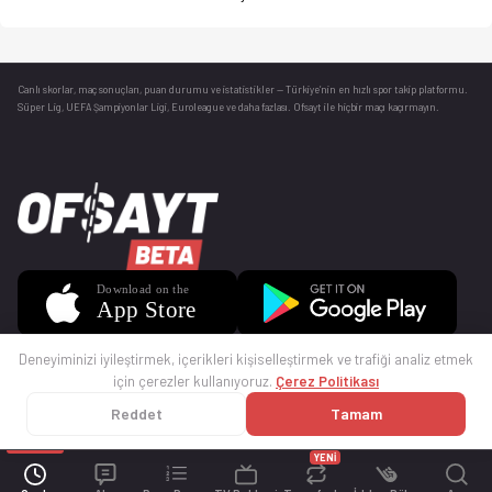
Canlı skorlar
, maç sonuçları, puan durumu ve istatistikler — Türkiye’nin en hızlı spor takip platformu.
Süper Lig, UEFA Şampiyonlar Ligi, Euroleague ve daha fazlası. Ofsayt ile hiçbir maçı kaçırmayın.
Deneyiminizi iyileştirmek, içerikleri kişiselleştirmek ve trafiği analiz etmek
için çerezler kullanıyoruz.
Çerez Politikası
Reddet
Tamam
© 2025 Ofsayt
Kullanım Koşulları
Gizlilik Politikası
Çerez Politikası
İletişim
Sıkça Sorulan Sorular
Künye
YENİ