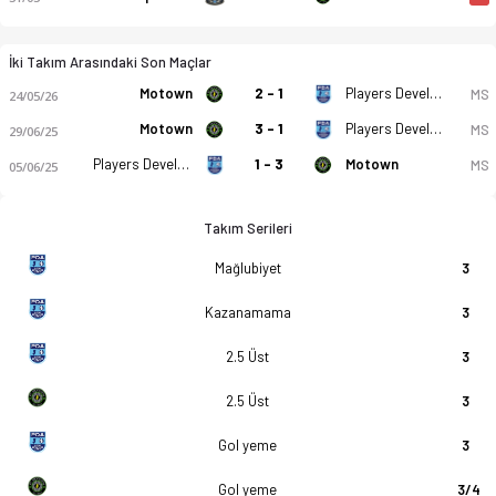
İki Takım Arasındaki Son Maçlar
Motown
2 - 1
Players Development Academy
MS
24/05/26
Motown
3 - 1
Players Development Academy
MS
29/06/25
Players Development Academy
1 - 3
Motown
MS
05/06/25
Takım Serileri
Mağlubiyet
3
Kazanamama
3
2.5 Üst
3
2.5 Üst
3
Gol yeme
3
Gol yeme
3/4