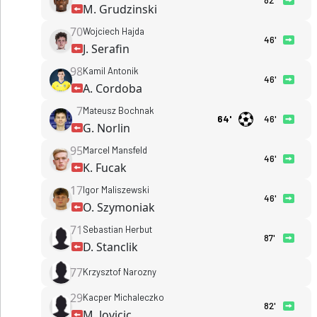
82'
M. Grudzinski
70
Wojciech Hajda
46'
J. Serafin
98
Kamil Antonik
46'
A. Cordoba
7
Mateusz Bochnak
64'
46'
G. Norlin
95
Marcel Mansfeld
46'
K. Fucak
17
Igor Maliszewski
46'
O. Szymoniak
71
Sebastian Herbut
87'
D. Stanclik
77
Krzysztof Narozny
29
Kacper Michaleczko
82'
M. Jovicic