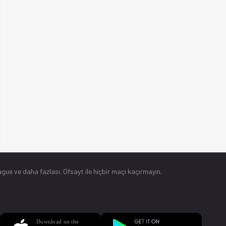
gue ve daha fazlası. Ofsayt ile hiçbir maçı kaçırmayın.