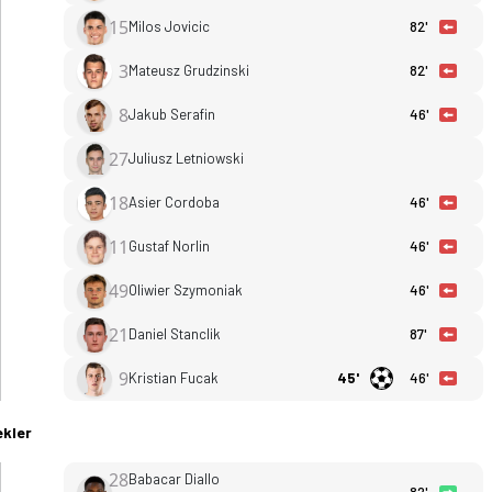
15
Milos Jovicic
82'
3
Mateusz Grudzinski
82'
8
Jakub Serafin
46'
27
Juliusz Letniowski
18
Asier Cordoba
46'
11
Gustaf Norlin
46'
49
Oliwier Szymoniak
46'
21
Daniel Stanclik
87'
9
Kristian Fucak
45'
46'
kler
28
Babacar Diallo
kadro, istatistikler, puan durumu ve iddaa oranları Ofsayt'ta.