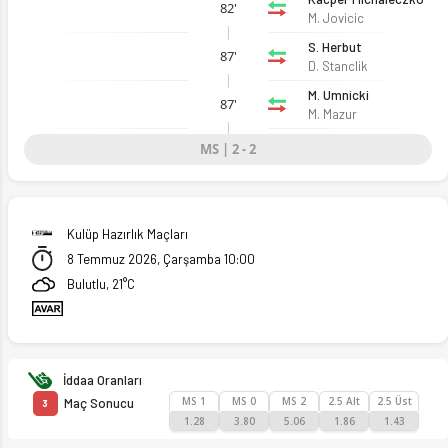
82'
M. Jovicic
S. Herbut
87'
D. Stanclik
M. Umnicki
87'
M. Mazur
MS | 2 - 2
Kulüp Hazırlık Maçları
8 Temmuz 2026, Çarşamba 10:00
Bulutlu, 21°C
İddaa Oranları
MS 1
MS 0
MS 2
2.5 Alt
2.5 Üst
Maç Sonucu
3
1.28
3.80
5.06
1.86
1.43