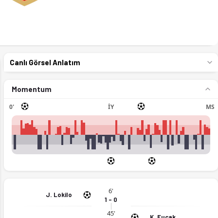
Canlı Görsel Anlatım
Momentum
0'
İY
MS
6'
J. Lokilo
1 - 0
45'
K. Fucak