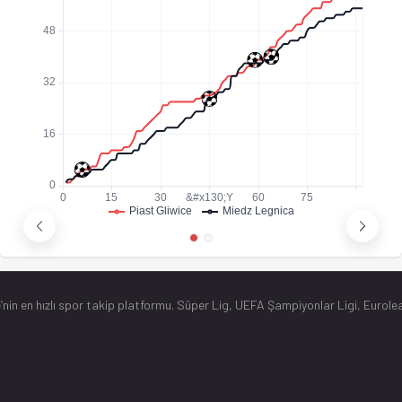
’nin en hızlı spor takip platformu. Süper Lig, UEFA Şampiyonlar Ligi, Eurolea