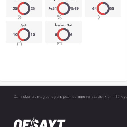
25
25
%51
%49
64
55
Şut
İsabetli Şut
10
10
6
6
Canlı skorlar
, maç sonuçları, puan durumu ve istatistikler — Türkiye