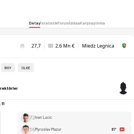
Detay
İstatistik
Forum
İddaa
Karşılaştırma
27,7
2.6 Mn €
Miedz Legnica
BOY
ÜLKE
rektörler
 11
72
Ivan Lucic
16
Myroslav Mazur
87'