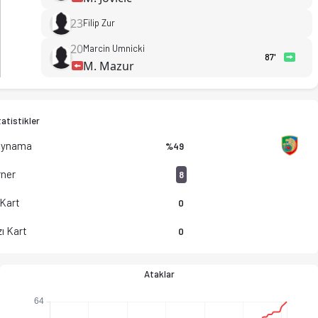
23
Filip Zur
20
Marcin Umnicki
87'
M. Mazur
atistikler
Oynama
%49
ner
8
 Kart
0
ı Kart
0
Ataklar