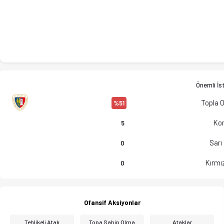
Önemli İst
Topla 
%51
Kor
5
Sarı
0
Kırmız
0
Ofansif Aksiyonlar
Tehlikeli Atak
Topa Sahip Olma
Ataklar