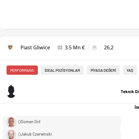
Piast Gliwice
3.5 Mn €
26,2
PERFORMANS
İDEAL POZİSYONLAR
PİYASA DEĞERİ
YAŞ
Teknik Di
İlk
0
Domen Gril
0
Jakub Czerwinski