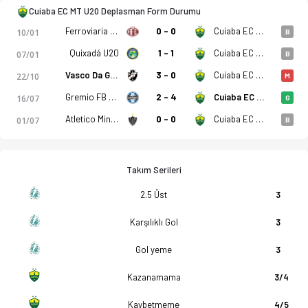
Cuiaba EC MT U20 Deplasman Form Durumu
Ferroviaria U20
0 - 0
Cuiaba EC MT U20
10/01
B
Quixadá U20
1 - 1
Cuiaba EC MT U20
07/01
B
Vasco Da Gama U20
3 - 0
Cuiaba EC MT U20
22/10
M
Gremio FB U20
2 - 4
Cuiaba EC MT U20
16/07
G
Atletico Mineiro U20
0 - 0
Cuiaba EC MT U20
01/07
B
Takım Serileri
2.5 Üst
3
Karşılıklı Gol
3
Gol yeme
3
Kazanamama
3/4
Kaybetmeme
4/5