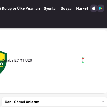
'ta. (24.02.2026)
 Kulüp ve Ülke Puanları
Oyunlar
Sosyal
Market
Cuiaba EC MT U20
Canlı Görsel Anlatım