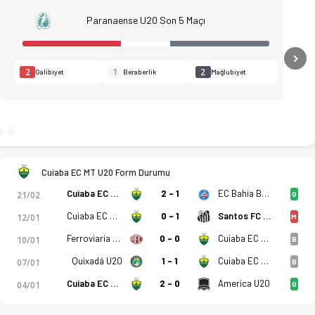
Paranaense U20 Son 5 Maçı
N
2
1
2
Galibiyet
Beraberlik
Mağlubiyet
Cuiaba EC MT U20 Form Durumu
Cuiaba EC MT U20
2 - 1
EC Bahia BA U20
21/02
G
Cuiaba EC MT U20
0 - 1
Santos FC SP U20
12/01
M
Ferroviaria U20
0 - 0
Cuiaba EC MT U20
10/01
B
ı, kadro, istatistikler, puan durumu ve iddaa oranları Ofsayt
Quixadá U20
1 - 1
Cuiaba EC MT U20
07/01
B
Cuiaba EC MT U20
2 - 0
America U20
04/01
G