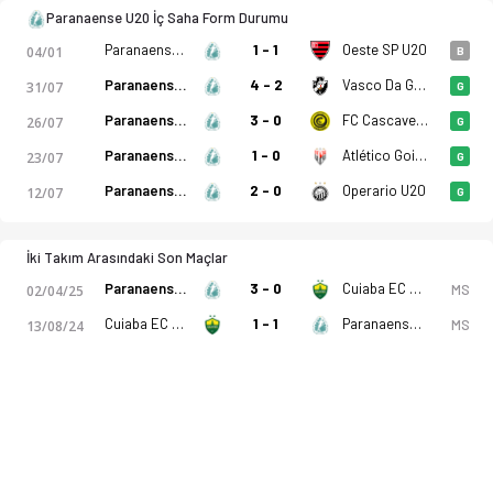
Paranaense U20 İç Saha Form Durumu
Paranaense U20
1 - 1
Oeste SP U20
04/01
B
Paranaense U20
4 - 2
Vasco Da Gama U20
31/07
G
Paranaense U20
3 - 0
FC Cascavel PR U20
26/07
G
Paranaense U20
1 - 0
Atlético Goianiense U20
23/07
G
Paranaense U20
2 - 0
Operario U20
12/07
G
İki Takım Arasındaki Son Maçlar
Paranaense U20
3 - 0
Cuiaba EC MT U20
MS
02/04/25
Cuiaba EC MT U20
1 - 1
Paranaense U20
MS
13/08/24