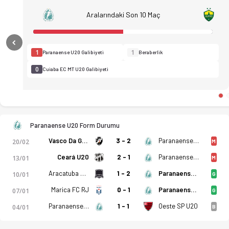
Aralarındaki Son 10 Maç
Previous
1
1
Paranaense U20 Galibiyeti
Beraberlik
0
Cuiaba EC MT U20 Galibiyeti
Paranaense U20 Form Durumu
Vasco Da Gama U20
3 - 2
Paranaense U20
20/02
M
Ceará U20
2 - 1
Paranaense U20
13/01
M
Aracatuba U20
1 - 2
Paranaense U20
10/01
G
CA Paranaense PR U20 - Cuiaba EC MT U20 2-0 bitti. Gol anlar
Marica FC RJ
0 - 1
Paranaense U20
07/01
G
Paranaense U20
1 - 1
Oeste SP U20
04/01
B