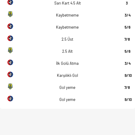
Sarı Kart 4.5 Alt
3
Kaybetmeme
3/4
Kaybetmeme
5/6
2.5 Üst
7/8
2.5 Alt
5/6
İlk Golü Atma
3/4
Karşılıklı Gol
9/10
Gol yeme
7/8
Gol yeme
9/10