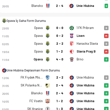
Blansko
2 - 4
Unie Hlubina
20/05
G
Opava İç Saha Form Durumu
Opava
0 - 0
1 FK Pribram
23/05
B
Opava
0 - 2
Lisen
11/05
M
Opava
2 - 2
Hanacka Slavia
02/05
B
Opava
1 - 2
Slavia Prag B
19/04
M
Opava
4 - 0
Brno
11/04
G
Opava - TJ Unie Hlubina 0-2 bitti. Gol anları, kadro, istatist
Unie Hlubina Deplasman Form Durumu
FK Frydek Mistek
2 - 2
Unie Hlubina
12/06
B
SK Polanka Nad Odrou
2 - 4
Unie Hlubina
31/05
G
Blansko
2 - 4
Unie Hlubina
20/05
G
FC Vsetin
1 - 2
Unie Hlubina
16/05
G
SK Hranice
1 - 3
Unie Hlubina
02/05
G