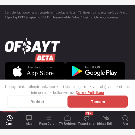
Canlı skorlar
, maç sonuçları, puan durumu ve istatistikler — Türkiye’nin en hızlı spor takip platformu.
Süper Lig, UEFA Şampiyonlar Ligi, Euroleague ve daha fazlası. Ofsayt ile hiçbir maçı kaçırmayın.
Deneyiminizi iyileştirmek, içerikleri kişiselleştirmek ve trafiği analiz etmek
için çerezler kullanıyoruz.
Çerez Politikası
Reddet
Tamam
© 2025 Ofsayt
Kullanım Koşulları
Gizlilik Politikası
Çerez Politikası
İletişim
Sıkça Sorulan Sorular
Künye
YENİ
Canlı
Akış
Puan Durumu
TV Rehberi
Transferler
İddaa Bülteni
Ara