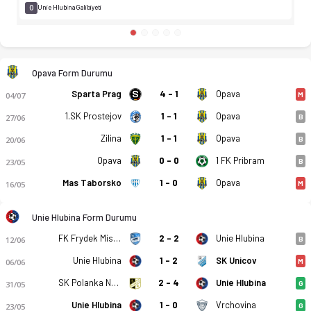
0
Unie Hlubina Galibiyeti
Opava Form Durumu
Sparta Prag
4 - 1
Opava
04/07
M
1.SK Prostejov
1 - 1
Opava
27/06
B
Zilina
1 - 1
Opava
20/06
B
Opava
0 - 0
1 FK Pribram
23/05
B
Mas Taborsko
1 - 0
Opava
16/05
M
Unie Hlubina Form Durumu
FK Frydek Mistek
2 - 2
Unie Hlubina
12/06
B
Unie Hlubina
1 - 2
SK Unicov
06/06
M
SK Polanka Nad Odrou
2 - 4
Unie Hlubina
31/05
G
Unie Hlubina
1 - 0
Vrchovina
23/05
G