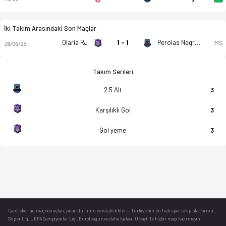
İki Takım Arasındaki Son Maçlar
Olaria RJ
1 - 1
Perolas Negras - Haiti
MS
28/06/25
Takım Serileri
2.5 Alt
3
Karşılıklı Gol
3
Gol yeme
3
Canlı skorlar
, maç sonuçları, puan durumu ve istatistikler — Türkiye’nin en hızlı spor takip platformu.
Süper Lig, UEFA Şampiyonlar Ligi, Euroleague ve daha fazlası. Ofsayt ile hiçbir maçı kaçırmayın.