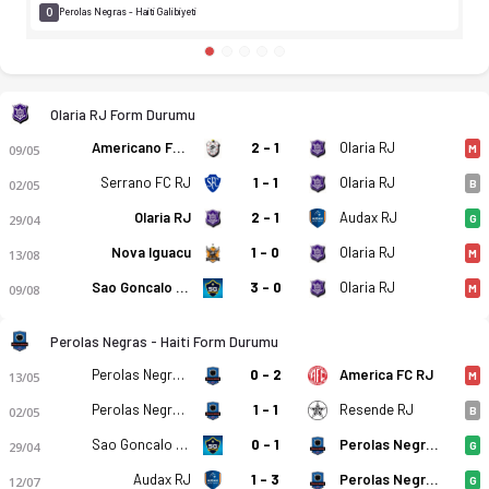
0
Perolas Negras - Haiti Galibiyeti
Olaria RJ Form Durumu
Americano FC RJ
2 - 1
Olaria RJ
09/05
M
Serrano FC RJ
1 - 1
Olaria RJ
02/05
B
Olaria RJ
2 - 1
Audax RJ
29/04
G
Nova Iguacu
1 - 0
Olaria RJ
13/08
M
Sao Goncalo EC RJ
3 - 0
Olaria RJ
09/08
M
Perolas Negras - Haiti Form Durumu
Perolas Negras - Haiti
0 - 2
America FC RJ
13/05
M
Perolas Negras - Haiti
1 - 1
Resende RJ
02/05
B
Sao Goncalo EC RJ
0 - 1
Perolas Negras - Haiti
29/04
G
Audax RJ
1 - 3
Perolas Negras - Haiti
12/07
G