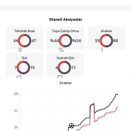
Ofansif Aksiyonlar
Tehlikeli Atak
Topa Sahip Olma
Ataklar
44
47
%44
%56
55
68
Şut
İsabetli Şut
7
15
4
11
Ataklar