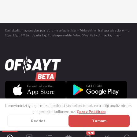
Canlı skorlar
, maç sonuçları, puan durumu ve istatistikler — Türkiye’nin en hızlı spor takip platformu.
Süper Lig, UEFA Şampiyonlar Ligi, Euroleague ve daha fazlası. Ofsayt ile hiçbir maçı kaçırmayın.
Deneyiminizi iyileştirmek, içerikleri kişiselleştirmek ve trafiği analiz etmek
için çerezler kullanıyoruz.
Çerez Politikası
Reddet
Tamam
© 2025 Ofsayt
Kullanım Koşulları
Gizlilik Politikası
Çerez Politikası
İletişim
Sıkça Sorulan Sorular
Künye
YENİ