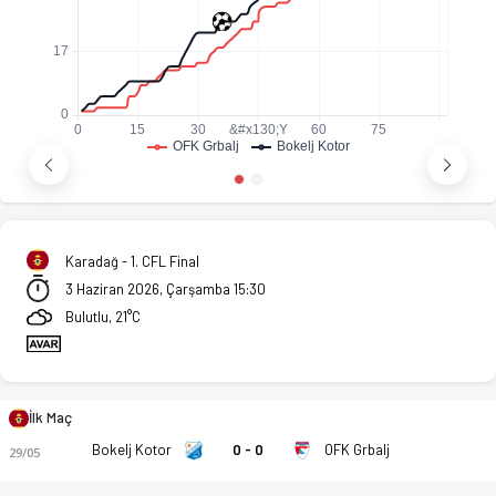
Karadağ - 1. CFL Final
3 Haziran 2026, Çarşamba 15:30
Bulutlu, 21°C
İlk Maç
Bokelj Kotor
0 - 0
OFK Grbalj
29/05