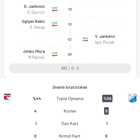
D. Jankovic
78'
S. Djuricic
Ognjen Babic
78'
S. Sesay
V. Janketic
82'
Igor Pocek
Jimbo Miura
88'
M.Pejovic
MS | 0 - 2
Önemli İstatistikler
Karadağ - 1. CFL Final - OFK Grbalj 0-2 Bokelj Kotor bitti. Go
Topla Oynama
%44
%56
Korner
4
9
Sarı Kart
1
1
Kırmızı Kart
0
0