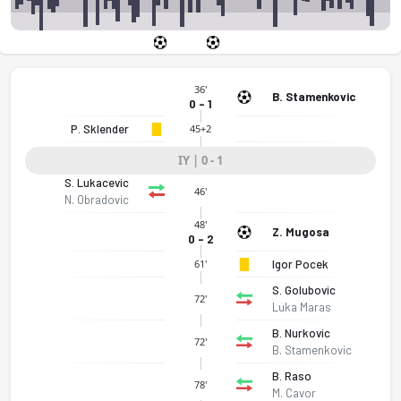
36'
B. Stamenkovic
0 - 1
P. Sklender
45+2
IY | 0 - 1
S. Lukacevic
46'
N. Obradovic
48'
Z. Mugosa
0 - 2
Igor Pocek
61'
S. Golubovic
72'
Luka Maras
B. Nurkovic
72'
B. Stamenkovic
B. Raso
78'
M. Cavor