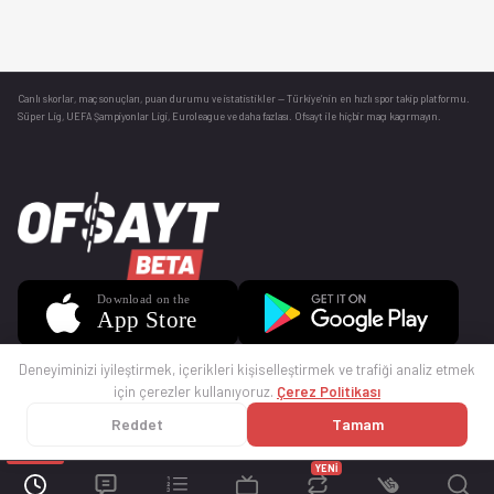
Canlı skorlar
, maç sonuçları, puan durumu ve istatistikler — Türkiye’nin en hızlı spor takip platformu.
Süper Lig, UEFA Şampiyonlar Ligi, Euroleague ve daha fazlası. Ofsayt ile hiçbir maçı kaçırmayın.
Deneyiminizi iyileştirmek, içerikleri kişiselleştirmek ve trafiği analiz etmek
için çerezler kullanıyoruz.
Çerez Politikası
Reddet
Tamam
© 2025 Ofsayt
Kullanım Koşulları
Gizlilik Politikası
Çerez Politikası
İletişim
Sıkça Sorulan Sorular
Künye
YENİ