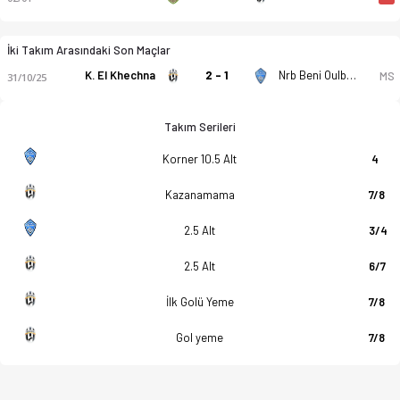
İki Takım Arasındaki Son Maçlar
K. El Khechna
2 - 1
Nrb Beni Oulbene
MS
31/10/25
Takım Serileri
Korner 10.5 Alt
4
Kazanamama
7/8
2.5 Alt
3/4
2.5 Alt
6/7
İlk Golü Yeme
7/8
Gol yeme
7/8