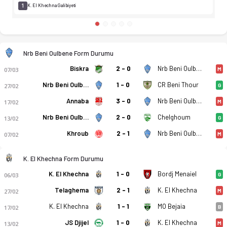
1
K. El Khechna Galibiyeti
Nrb Beni Oulbene Form Durumu
Biskra
2 - 0
Nrb Beni Oulbene
07/03
M
Nrb Beni Oulbene
1 - 0
CR Beni Thour
27/02
G
Annaba
3 - 0
Nrb Beni Oulbene
17/02
M
Nrb Beni Oulbene
2 - 0
Chelghoum
13/02
G
Khroub
2 - 1
Nrb Beni Oulbene
07/02
M
K. El Khechna Form Durumu
K. El Khechna
1 - 0
Bordj Menaiel
06/03
G
Telaghema
2 - 1
K. El Khechna
27/02
M
K. El Khechna
1 - 1
MO Bejaia
17/02
B
JS Djijel
1 - 0
K. El Khechna
13/02
M