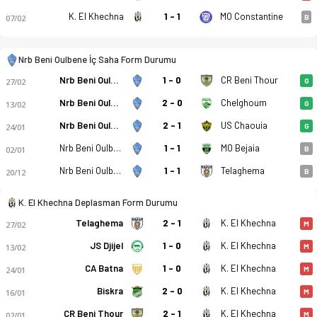
MO Constantine
K. El Khechna
1 - 1
07/02
B
Nrb Beni Oulbene - IB Khemis El Khechna 2-0 bitti. Gol anları
Nrb Beni Oulbene İç Saha Form Durumu
Nrb Beni Oulbene
1 - 0
CR Beni Thour
27/02
G
Nrb Beni Oulbene
2 - 0
Chelghoum
13/02
G
Nrb Beni Oulbene
2 - 1
US Chaouia
24/01
G
Nrb Beni Oulbene
1 - 1
MO Bejaia
02/01
B
Nrb Beni Oulbene
1 - 1
Telaghema
20/12
B
K. El Khechna Deplasman Form Durumu
Telaghema
2 - 1
K. El Khechna
27/02
M
JS Djijel
1 - 0
K. El Khechna
13/02
M
CA Batna
1 - 0
K. El Khechna
24/01
M
Biskra
2 - 0
K. El Khechna
16/01
M
CR Beni Thour
2 - 1
K. El Khechna
02/01
M