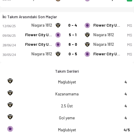
İki Takım Arasındaki Son Maçlar
Niagara 1812
0 - 4
Flower City Union
MS
12/06/25
Flower City Union
5 - 1
Niagara 1812
MS
09/06/25
Flower City Union
6 - 0
Niagara 1812
MS
28/06/24
Niagara 1812
0 - 5
Flower City Union
MS
30/05/24
Takım Serileri
Mağlubiyet
4
Kazanamama
4
2.5 Üst
4
Gol yeme
4
Mağlubiyet
4/5