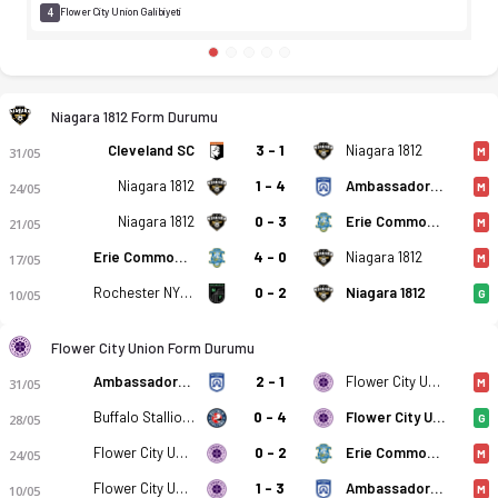
4
Flower City Union Galibiyeti
Niagara 1812 Form Durumu
Cleveland SC
3 - 1
Niagara 1812
31/05
M
Niagara 1812
1 - 4
Ambassadors FC Ohio
24/05
M
Niagara 1812
0 - 3
Erie Commodores FC
21/05
M
Erie Commodores FC
4 - 0
Niagara 1812
17/05
M
Rochester NY FC Academy
0 - 2
Niagara 1812
10/05
G
Flower City Union Form Durumu
Ambassadors FC Ohio
2 - 1
Flower City Union
31/05
M
Buffalo Stallions
0 - 4
Flower City Union
28/05
G
Flower City Union
0 - 2
Erie Commodores FC
24/05
M
Flower City Union
1 - 3
Ambassadors FC Ohio
10/05
M