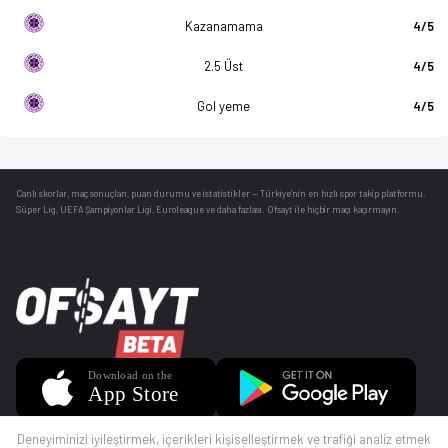
Kazanamama
4/5
2.5 Üst
4/5
Gol yeme
4/5
Canlı skorlar
, maç sonuçları, puan durumu ve istatistikler — Türkiye’nin en hızlı spor takip platformu.
Süper Lig, UEFA Şampiyonlar Ligi, Euroleague ve daha fazlası. Ofsayt ile hiçbir maçı kaçırmayın.
Deneyiminizi iyileştirmek, içerikleri kişiselleştirmek ve trafiği analiz etmek