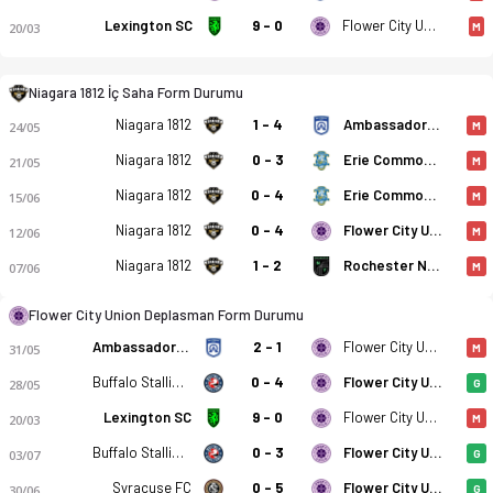
Lexington SC
9 - 0
Flower City Union
20/03
M
Niagara 1812 İç Saha Form Durumu
Niagara 1812
1 - 4
Ambassadors FC Ohio
24/05
M
Niagara 1812
0 - 3
Erie Commodores FC
21/05
M
Niagara 1812 - Flower City Union 3-3 bitti. Gol anları, kadro,
Niagara 1812
0 - 4
Erie Commodores FC
15/06
M
Niagara 1812
0 - 4
Flower City Union
12/06
M
Niagara 1812
1 - 2
Rochester NY FC Academy
07/06
M
Flower City Union Deplasman Form Durumu
Ambassadors FC Ohio
2 - 1
Flower City Union
31/05
M
Buffalo Stallions
0 - 4
Flower City Union
28/05
G
Lexington SC
9 - 0
Flower City Union
20/03
M
Buffalo Stallions
0 - 3
Flower City Union
03/07
G
Syracuse FC
0 - 5
Flower City Union
30/06
G