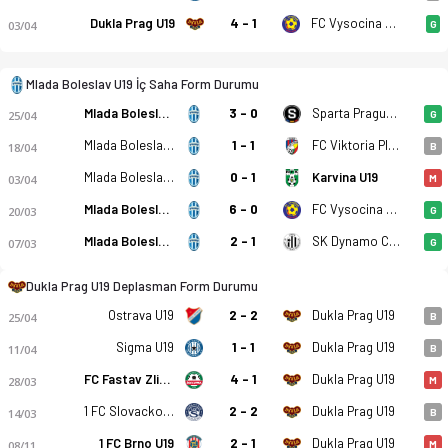
Dukla Prag U19
4 - 1
FC Vysocina Jihlava U19
03/04
G
Mlada Boleslav U19 İç Saha Form Durumu
Mlada Boleslav U19
3 - 0
Sparta Prague U19
25/04
G
Mlada Boleslav U19
1 - 1
FC Viktoria Plzen U19
18/04
B
Mlada Boleslav U19
0 - 1
Karvina U19
03/04
M
Mlada Boleslav U19 - Dukla Prag U19 5-1 bitti. Gol anları, ka
Mlada Boleslav U19
6 - 0
FC Vysocina Jihlava U19
20/03
G
Mlada Boleslav U19
2 - 1
SK Dynamo Ceske Budejovice U19
07/03
G
Dukla Prag U19 Deplasman Form Durumu
Ostrava U19
2 - 2
Dukla Prag U19
25/04
B
Sigma U19
1 - 1
Dukla Prag U19
11/04
B
FC Fastav Zlin U19
4 - 1
Dukla Prag U19
28/03
M
1 FC Slovacko U19
2 - 2
Dukla Prag U19
14/03
B
1 FC Brno U19
2 - 1
Dukla Prag U19
08/11
M