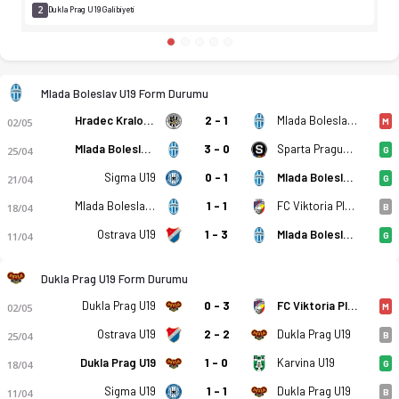
2
Dukla Prag U19 Galibiyeti
Mlada Boleslav U19 Form Durumu
Hradec Kralove U19
2 - 1
Mlada Boleslav U19
02/05
M
Mlada Boleslav U19
3 - 0
Sparta Prague U19
25/04
G
Sigma U19
0 - 1
Mlada Boleslav U19
21/04
G
Mlada Boleslav U19
1 - 1
FC Viktoria Plzen U19
18/04
B
Ostrava U19
1 - 3
Mlada Boleslav U19
11/04
G
Dukla Prag U19 Form Durumu
Dukla Prag U19
0 - 3
FC Viktoria Plzen U19
02/05
M
Ostrava U19
2 - 2
Dukla Prag U19
25/04
B
Dukla Prag U19
1 - 0
Karvina U19
18/04
G
Sigma U19
1 - 1
Dukla Prag U19
11/04
B