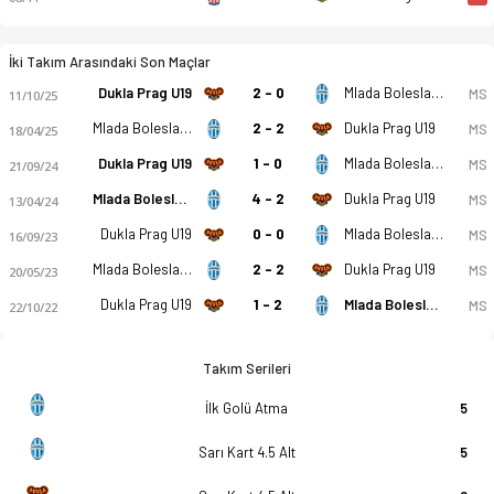
İki Takım Arasındaki Son Maçlar
Dukla Prag U19
2 - 0
Mlada Boleslav U19
MS
11/10/25
Mlada Boleslav U19
2 - 2
Dukla Prag U19
MS
18/04/25
Dukla Prag U19
1 - 0
Mlada Boleslav U19
MS
21/09/24
Mlada Boleslav U19
4 - 2
Dukla Prag U19
MS
13/04/24
Dukla Prag U19
0 - 0
Mlada Boleslav U19
MS
16/09/23
Mlada Boleslav U19
2 - 2
Dukla Prag U19
MS
20/05/23
Dukla Prag U19
1 - 2
Mlada Boleslav U19
MS
22/10/22
Takım Serileri
İlk Golü Atma
5
Sarı Kart 4.5 Alt
5