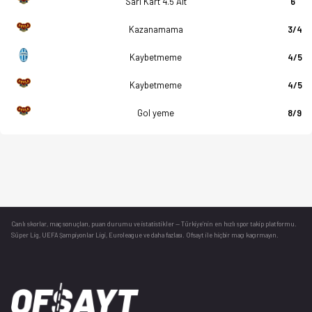
Sarı Kart 4.5 Alt
6
Kazanamama
3/4
Kaybetmeme
4/5
Kaybetmeme
4/5
Gol yeme
8/9
Canlı skorlar
, maç sonuçları, puan durumu ve istatistikler — Türkiye’nin en hızlı spor takip platformu.
Süper Lig, UEFA Şampiyonlar Ligi, Euroleague ve daha fazlası. Ofsayt ile hiçbir maçı kaçırmayın.