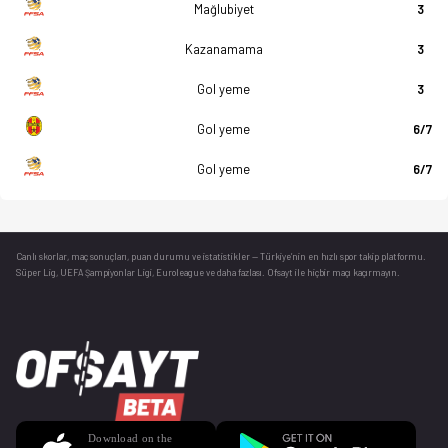
Mağlubiyet
3
Kazanamama
3
Gol yeme
3
Gol yeme
6/7
Gol yeme
6/7
Canlı skorlar
, maç sonuçları, puan durumu ve istatistikler — Türkiye’nin en hızlı spor takip platformu.
Süper Lig, UEFA Şampiyonlar Ligi, Euroleague ve daha fazlası. Ofsayt ile hiçbir maçı kaçırmayın.