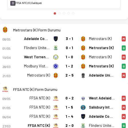
0
FFSA NTC (K) Galibiyeti
Metrostars (K) Form Durumu
Adelaide Comets FC (K)
3 - 1
Metrostars (K)
08/05
M
Flinders United Wfc (K)
0 - 1
Metrostars (K)
01/05
G
West Torrens Birkalla (K)
1 - 0
Metrostars (K)
10/04
M
Modbury Vista (K)
1 - 2
Metrostars (K)
28/03
G
Metrostars (K)
2 - 5
Adelaide University (K)
21/03
M
FFSA NTC (K) Form Durumu
FFSA NTC (K)
0 - 2
West Adelaide (K)
09/05
M
FFSA NTC (K)
1 - 5
Salisbury Inter (K)
01/05
M
FFSA NTC (K)
1 - 4
Adelaide Comets FC (K)
06/04
M
Metrostars (K) - FFSA NTC (K) 0-3 bitti. Gol anları, kadro, is
FFSA NTC (K)
2 - 0
Flinders United Wfc (K)
27/03
G