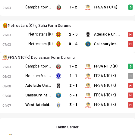
Campbelltown City SC (K)
1 - 2
FFSA NTC (K)
21/03
G
Metrostars (K) İç Saha Form Durumu
Metrostars (K)
2 - 5
Adelaide University (K)
21/03
M
Metrostars (K)
0 - 4
Salisbury Inter (K)
07/03
M
FFSA NTC (K) Deplasman Form Durumu
Campbelltown City SC (K)
1 - 2
FFSA NTC (K)
21/03
G
Modbury Vista (K)
1 - 1
FFSA NTC (K)
06/03
B
Adelaide University (K)
2 - 1
FFSA NTC (K)
08/08
M
Salisbury Inter (K)
3 - 1
FFSA NTC (K)
02/08
M
West Adelaide (K)
3 - 1
FFSA NTC (K)
04/07
M
Takım Serileri