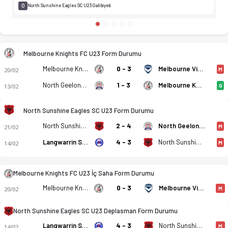
0
North Sunshine Eagles SC U23 Galibiyeti
Melbourne Knights FC U23 Form Durumu
Melbourne Knights FC U23 - North Sunshine Eagles SC U23 5-0 
Melbourne Knights FC U23
0 - 3
Melbourne Victory FC U23
20/02
M
North Geelong Warriors FC U23
1 - 3
Melbourne Knights FC U23
13/02
G
North Sunshine Eagles SC U23 Form Durumu
North Sunshine Eagles SC U23
2 - 4
North Geelong Warriors FC U23
21/02
M
Langwarrin SC U23
4 - 3
North Sunshine Eagles SC U23
14/02
M
Melbourne Knights FC U23 İç Saha Form Durumu
Melbourne Knights FC U23
0 - 3
Melbourne Victory FC U23
20/02
M
North Sunshine Eagles SC U23 Deplasman Form Durumu
Langwarrin SC U23
4 - 3
North Sunshine Eagles SC U23
14/02
M