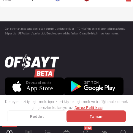
Canlı skorlar
, maç sonuçları, puan durumu ve istatistikler — Türkiye’nin en hızlı spor takip platformu.
Süper Lig, UEFA Şampiyonlar Ligi, Euroleague ve daha fazlası. Ofsayt ile hiçbir maçı kaçırmayın.
Deneyiminizi iyileştirmek, içerikleri kişiselleştirmek ve trafiği analiz etmek
için çerezler kullanıyoruz.
Çerez Politikası
Reddet
Tamam
© 2025 Ofsayt
Kullanım Koşulları
Gizlilik Politikası
Çerez Politikası
İletişim
Sıkça Sorulan Sorular
Künye
YENİ