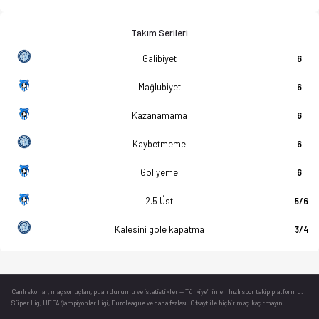
Takım Serileri
Galibiyet
6
Mağlubiyet
6
Kazanamama
6
Kaybetmeme
6
Gol yeme
6
2.5 Üst
5/6
Kalesini gole kapatma
3/4
Canlı skorlar
, maç sonuçları, puan durumu ve istatistikler — Türkiye’nin en hızlı spor takip platformu.
Süper Lig, UEFA Şampiyonlar Ligi, Euroleague ve daha fazlası. Ofsayt ile hiçbir maçı kaçırmayın.