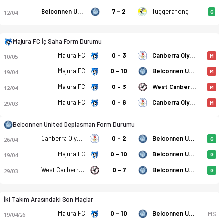
Belconnen United
7 - 2
Tuggeranong United FC
12/04
G
Majura FC - Belconnen United 0-17 bitti. Gol anları, kadro, i
Majura FC İç Saha Form Durumu
Majura FC
0 - 3
Canberra Olympic
10/05
M
Majura FC
0 - 10
Belconnen United
19/04
M
Majura FC
0 - 3
West Canberra Wanderers FC
12/04
M
Majura FC
0 - 6
Canberra Olympic
29/03
M
Belconnen United Deplasman Form Durumu
Canberra Olympic
0 - 2
Belconnen United
26/04
G
Majura FC
0 - 10
Belconnen United
19/04
G
West Canberra Wanderers FC
0 - 7
Belconnen United
29/03
G
İki Takım Arasındaki Son Maçlar
Majura FC
0 - 10
Belconnen United
MS
19/04/26