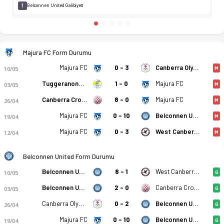
1
Belconnen United Galibiyeti
Majura FC Form Durumu
Majura FC
0 - 3
Canberra Olympic
10/05
M
Tuggeranong United FC
1 - 0
Majura FC
03/05
M
Canberra Croatia FC
8 - 0
Majura FC
26/04
M
Majura FC
0 - 10
Belconnen United
19/04
M
Majura FC
0 - 3
West Canberra Wanderers FC
12/04
M
Belconnen United Form Durumu
Belconnen United
8 - 1
West Canberra Wanderers FC
10/05
G
Belconnen United
2 - 0
Canberra Croatia FC
03/05
G
Canberra Olympic
0 - 2
Belconnen United
26/04
G
Majura FC
0 - 10
Belconnen United
19/04
G