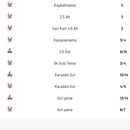
Kaybetmeme
3
2.5 Alt
3
Sarı Kart 4.5 Alt
3
Kazanamama
3/4
2.5 Üst
9/10
İlk Golü Yeme
3/4
Karşılıklı Gol
13/14
Karşılıklı Gol
4/5
Gol yeme
13/14
Gol yeme
6/7