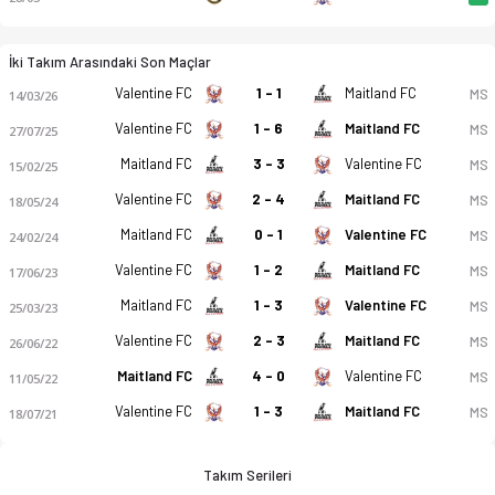
İki Takım Arasındaki Son Maçlar
Valentine FC
1 - 1
Maitland FC
MS
14/03/26
Valentine FC
1 - 6
Maitland FC
MS
27/07/25
Maitland FC
3 - 3
Valentine FC
MS
15/02/25
Valentine FC
2 - 4
Maitland FC
MS
18/05/24
Maitland FC
0 - 1
Valentine FC
MS
24/02/24
Valentine FC
1 - 2
Maitland FC
MS
17/06/23
Maitland FC
1 - 3
Valentine FC
MS
25/03/23
Valentine FC
2 - 3
Maitland FC
MS
26/06/22
Maitland FC
4 - 0
Valentine FC
MS
11/05/22
Valentine FC
1 - 3
Maitland FC
MS
18/07/21
Takım Serileri