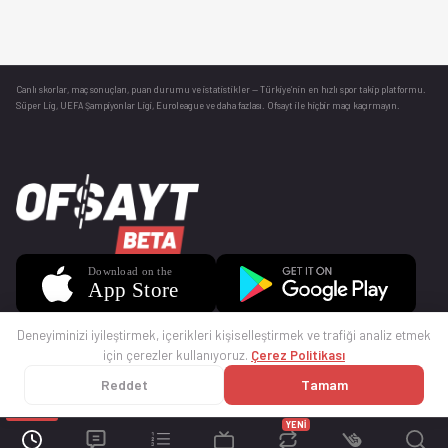
Canlı skorlar
, maç sonuçları, puan durumu ve istatistikler — Türkiye’nin en hızlı spor takip platformu.
Süper Lig, UEFA Şampiyonlar Ligi, Euroleague ve daha fazlası. Ofsayt ile hiçbir maçı kaçırmayın.
Deneyiminizi iyileştirmek, içerikleri kişiselleştirmek ve trafiği analiz etmek
için çerezler kullanıyoruz.
Çerez Politikası
Reddet
Tamam
© 2025 Ofsayt
Kullanım Koşulları
Gizlilik Politikası
Çerez Politikası
İletişim
Sıkça Sorulan Sorular
Künye
YENİ