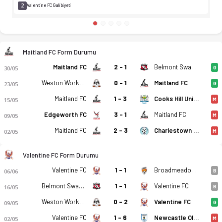
2
Valentine FC Galibiyeti
Maitland FC Form Durumu
Maitland FC
2 - 1
Belmont Swansea United FK
30/05
G
Weston Workers
0 - 1
Maitland FC
23/05
G
Maitland FC
1 - 3
Cooks Hill United
15/05
M
Edgeworth FC
3 - 1
Maitland FC
09/05
M
Maitland FC
2 - 3
Charlestown Azzurri FC
02/05
M
Valentine FC Form Durumu
Valentine FC
1 - 1
Broadmeadow Magic FC
06/06
B
Belmont Swansea United FK
1 - 1
Valentine FC
16/05
B
Weston Workers
0 - 2
Valentine FC
09/05
G
Valentine FC
1 - 6
Newcastle Olympic
02/05
M