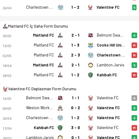
Charlestown Azzurri FC
1 - 2
Valentine FC
26/04
G
Maitland FC İç Saha Form Durumu
Maitland FC
2 - 1
Belmont Swansea United FK
30/05
G
Maitland FC
1 - 3
Cooks Hill United
15/05
M
Maitland FC
2 - 3
Charlestown Azzurri FC
02/05
M
Maitland FC
2 - 1
Lambton Jarvis
18/04
G
Maitland FC
1 - 2
Kahibah FC
28/03
M
Valentine FC Deplasman Form Durumu
Maitland FC - Valentine FC 1-0 bitti. Gol anları, kadro, istat
Belmont Swansea United FK
1 - 1
Valentine FC
16/05
B
Weston Workers
0 - 2
Valentine FC
09/05
G
Charlestown Azzurri FC
1 - 2
Valentine FC
26/04
G
Kahibah FC
3 - 0
Valentine FC
12/04
M
Lambton Jarvis
0 - 1
Valentine FC
28/03
G