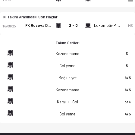
İki Takım Arasındaki Son Maçlar
FK Rozova Dolina Kazanlak
2 - 0
Lokomotiv Plovdiv II
MS
16/08/25
Takım Serileri
Kazanamama
3
Gol yeme
5
Mağlubiyet
4/5
Kazanamama
4/5
Karşılıklı Gol
3/4
Gol yeme
4/5