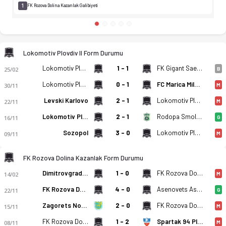
1
FK Rozova Dolina Kazanlak Galibiyeti
Lokomotiv Plovdiv II Form Durumu
Lokomotiv Plovdiv II
1 - 1
FK Gigant Saedinenie
25/02
B
Lokomotiv Plovdiv II
0 - 1
FC Marica Milevo
30/11
M
Levski Karlovo
2 - 1
Lokomotiv Plovdiv II
22/11
M
Lokomotiv Plovdiv II
2 - 1
Rodopa Smolyan
16/11
G
Sozopol
3 - 0
Lokomotiv Plovdiv II
09/11
M
FK Rozova Dolina Kazanlak Form Durumu
Dimitrovgrad 1947
1 - 0
FK Rozova Dolina Kazanlak
14/02
M
FK Rozova Dolina Kazanlak
4 - 0
Asenovets Asenovgrad
22/11
G
Zagorets Nova Zagora
2 - 0
FK Rozova Dolina Kazanlak
15/11
M
FK Rozova Dolina Kazanlak
1 - 2
Spartak 94 Plovdiv
08/11
M