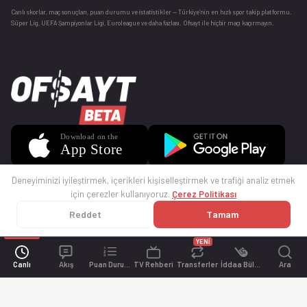
Canlı skorlar
, maç sonuçları, puan durumu ve istatistikler — Türkiye’nin en hızlı spor takip platformu.
Süper Lig, UEFA Şampiyonlar Ligi, Euroleague ve daha fazlası. Ofsayt ile hiçbir maçı kaçırmayın.
Deneyiminizi iyileştirmek, içerikleri kişiselleştirmek ve trafiği analiz etmek
için çerezler kullanıyoruz.
Çerez Politikası
Reddet
Tamam
© 2025 Ofsayt
Kullanım Koşulları
Gizlilik Politikası
Çerez Politikası
İletişim
Sıkça Sorulan Sorular
Künye
YENİ
Canlı
Akış
Puan Durumu
TV Rehberi
Transferler
İddaa Bülteni
Ara