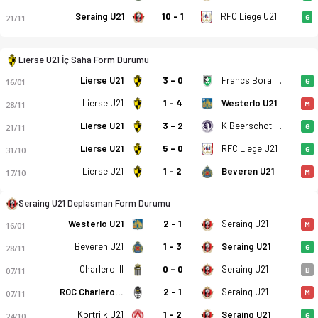
Seraing U21
10 - 1
RFC Liege U21
21/11
G
Lierse U21 İç Saha Form Durumu
Lierse U21
3 - 0
Francs Borains U21
16/01
G
Lierse U21
1 - 4
Westerlo U21
28/11
M
Lierse U21
3 - 2
K Beerschot VA U21
21/11
G
Lierse U21
5 - 0
RFC Liege U21
31/10
G
Lierse U21 - RFC Seraing U21 0-2 bitti. Gol anları, kadro, ist
Lierse U21
1 - 2
Beveren U21
17/10
M
Seraing U21 Deplasman Form Durumu
Westerlo U21
2 - 1
Seraing U21
16/01
M
Beveren U21
1 - 3
Seraing U21
28/11
G
Charleroi II
0 - 0
Seraing U21
07/11
B
ROC Charleroi-Marchienne
2 - 1
Seraing U21
07/11
M
Kortrijk U21
1 - 2
Seraing U21
24/10
G