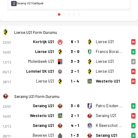
2
Seraing U21 Galibiyeti
Lierse U21 Form Durumu
Kortrijk U21
6 - 1
Lierse U21
23/01
M
Lierse U21
3 - 0
Francs Borains U21
16/01
G
Molenbeek U21
3 - 3
Lierse U21
12/12
B
Lommel SK U21
2 - 1
Lierse U21
05/12
M
Lierse U21
1 - 4
Westerlo U21
28/11
M
Seraing U21 Form Durumu
Seraing U21
3 - 0
Patro Eisden U21
23/01
G
Westerlo U21
2 - 1
Seraing U21
16/01
M
Seraing U21
4 - 1
K Beerschot VA U21
12/12
G
Beveren U21
1 - 3
Seraing U21
28/11
G