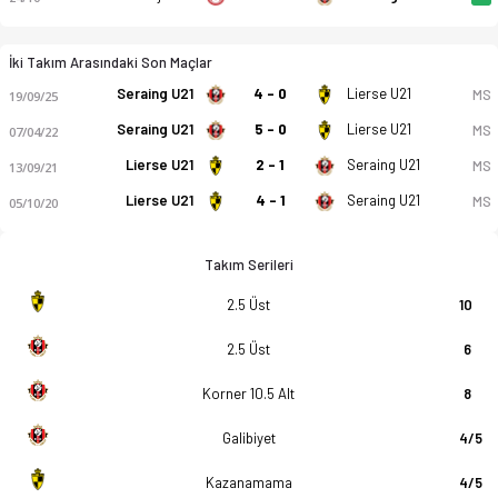
İki Takım Arasındaki Son Maçlar
Seraing U21
4 - 0
Lierse U21
MS
19/09/25
Seraing U21
5 - 0
Lierse U21
MS
07/04/22
Lierse U21
2 - 1
Seraing U21
MS
13/09/21
Lierse U21
4 - 1
Seraing U21
MS
05/10/20
Takım Serileri
2.5 Üst
10
2.5 Üst
6
Korner 10.5 Alt
8
Galibiyet
4/5
Kazanamama
4/5