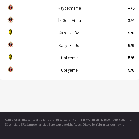
Kaybetmeme
4/5
İlk Golü Atma
3/4
Karşılıklı Gol
5/6
Karşılıklı Gol
5/6
Gol yeme
5/6
Gol yeme
5/6
Canlı skorlar
, maç sonuçları, puan durumu ve istatistikler — Türkiye’nin en hızlı spor takip platformu.
Süper Lig, UEFA Şampiyonlar Ligi, Euroleague ve daha fazlası. Ofsayt ile hiçbir maçı kaçırmayın.