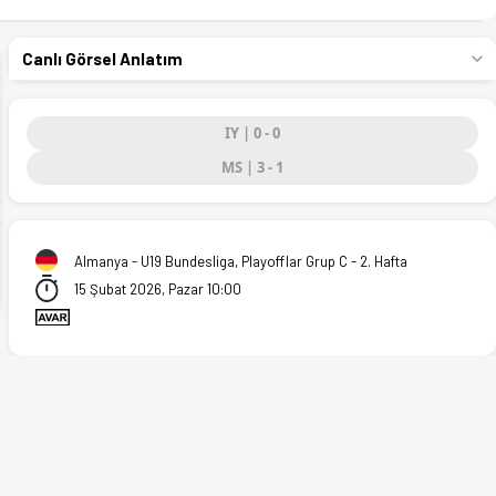
Canlı Görsel Anlatım
IY | 0 - 0
MS | 3 - 1
ext
Almanya - U19 Bundesliga, Playofflar Grup C - 2. Hafta
15 Şubat 2026, Pazar 10:00
5.02.2026)