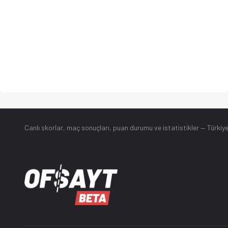
Canlı skorlar
, maç sonuçları, puan durumu ve istatistikler — Türkiye