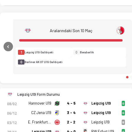
Aralarındaki Son 10 Maç
Previous
1
0
Leipzig U19 Galibiyeti
Beraberlik
0
Berliner AK 07 U19 Galibiyeti
Leipzig U19 Form Durumu
Hannover U19
4 - 5
Leipzig U19
08/02
G
CZ Jena U19
3 - 4
Leipzig U19
06/12
G
RB Leipzig U19 - Berliner AK 07 U19 3-1 bitti. Gol anları, kad
E. Frankfurt U19
2 - 2
Leipzig U19
03/12
B
Leipzig U19
4 - 0
RW Erfurt U19
G