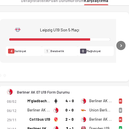
Detay
İstatistik
Puan Durumu
Forum
Karşılaştırma
Leipzig U19 Son 5 Maçı
N
4
1
0
Galibiyet
Beraberlik
Mağlubiyet
Berliner AK 07 U19 Form Durumu
M'gladbach U19
4 - 0
Berliner AK 07 U19
08/02
M
Berliner AK 07 U19
0 - 0
Union Berlin U19
06/12
B
ro, istatistikler, puan durumu ve iddaa oranları Ofsayt'ta. (1
Cottbus U19
2 - 0
Berliner AK 07 U19
29/11
M
Berliner AK 07 U19
3 - 1
Dresden U19
G