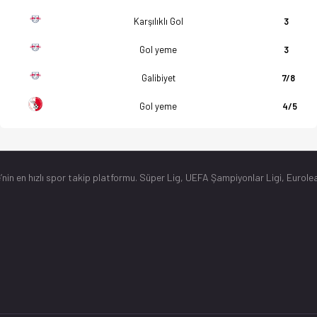
Karşılıklı Gol
3
Gol yeme
3
Galibiyet
7/8
Gol yeme
4/5
’nin en hızlı spor takip platformu. Süper Lig, UEFA Şampiyonlar Ligi, Eurolea