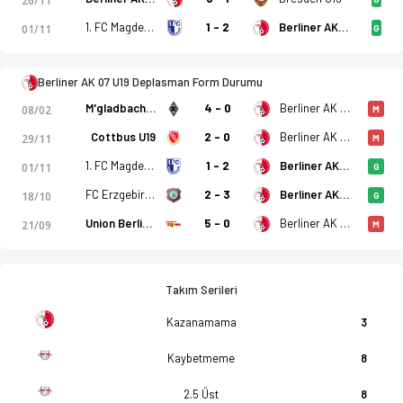
26/11
1. FC Magdeburg U19
1 - 2
Berliner AK 07 U19
01/11
G
Berliner AK 07 U19 Deplasman Form Durumu
M'gladbach U19
4 - 0
Berliner AK 07 U19
08/02
M
Cottbus U19
2 - 0
Berliner AK 07 U19
29/11
M
1. FC Magdeburg U19
1 - 2
Berliner AK 07 U19
01/11
G
FC Erzgebirge Aue U19
2 - 3
Berliner AK 07 U19
18/10
G
Union Berlin U19
5 - 0
Berliner AK 07 U19
21/09
M
Takım Serileri
Kazanamama
3
Kaybetmeme
8
2.5 Üst
8