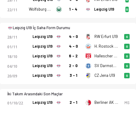
28/11
Wolfsburg U19
1 - 4
Leipzig U19
22/11
G
Leipzig U19 İç Saha Form Durumu
Leipzig U19
4 - 0
RW Erfurt U19
28/11
G
Leipzig U19
4 - 0
H. Rostock U19
01/11
G
Leipzig U19
6 - 2
Hallescher U19
18/10
G
Leipzig U19
2 - 0
SV Darmstadt 98 U19
04/10
G
Leipzig U19
3 - 1
CZ Jena U19
20/09
G
İki Takım Arasındaki Son Maçlar
Leipzig U19
2 - 1
Berliner AK 07 U19
MS
01/10/22