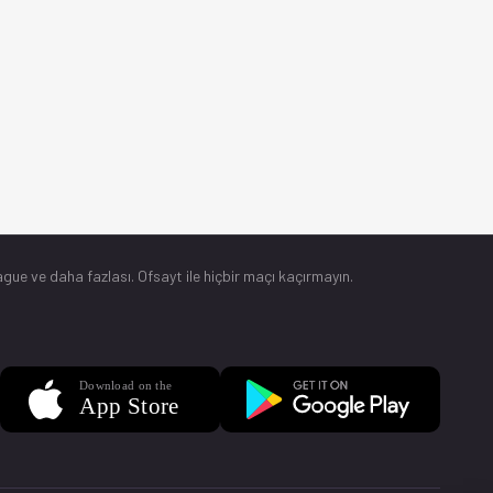
gue ve daha fazlası. Ofsayt ile hiçbir maçı kaçırmayın.