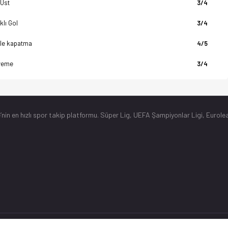
 Üst
3/4
klı Gol
3/4
ole kapatma
4/5
yeme
3/4
’nin en hızlı spor takip platformu. Süper Lig, UEFA Şampiyonlar Ligi, Eurolea