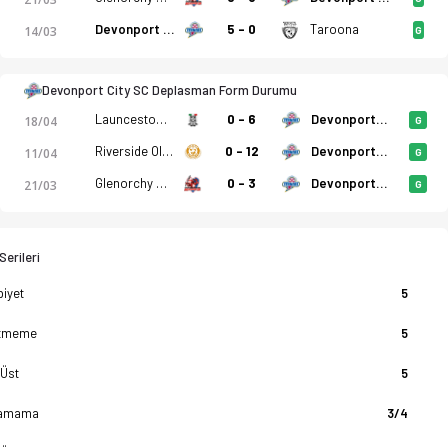
Devonport City SC
5 - 0
Taroona
14/03
G
Devonport City SC Deplasman Form Durumu
Launceston City
0 - 6
Devonport City SC
18/04
G
Riverside Olympic
0 - 12
Devonport City SC
11/04
G
Glenorchy Knights
0 - 3
Devonport City SC
21/03
G
erileri
biyet
5
tmeme
5
 Üst
5
amama
3/4