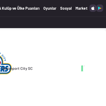
. (01.05.2026)
 Kulüp ve Ülke Puanları
Oyunlar
Sosyal
Market
Devonport City SC