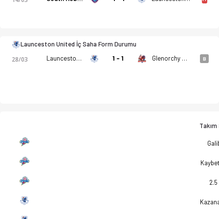
Launceston United İç Saha Form Durumu
Launceston United
1 - 1
Glenorchy Knights
28/03
B
Takım S
Gali
Kaybe
2.5
Kazan