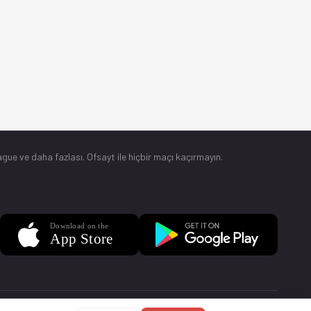
gue ve daha fazlası. Ofsayt ile hiçbir maçı kaçırmayın.