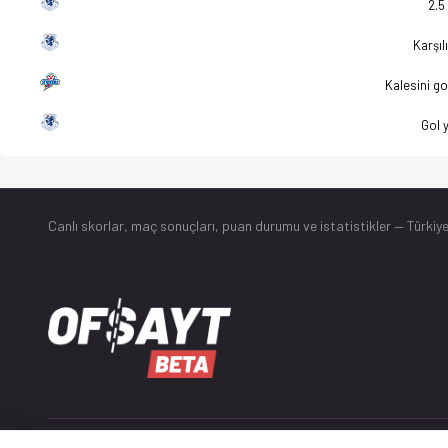
2.5
Karşılı
Kalesini g
Gol 
Canlı skorlar
, maç sonuçları, puan durumu ve istatistikler — Türkiye