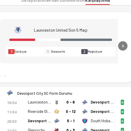
Detay
İstatistik
Puan Durumu
Forum
Karşılaştırma
Launceston United Son 5 Maçı
N
1
1
2
Galibiyet
Beraberlik
Mağlubiyet
Devonport City SC Form Durumu
Launceston City
0 - 6
Devonport City SC
18/04
G
Riverside Olympic
0 - 12
Devonport City SC
11/04
G
kadro, istatistikler, puan durumu ve iddaa oranları Ofsayt'ta
Devonport City SC
5 - 1
South Hobart FC
28/03
G
Glenorchy Knights
0 - 3
Devonport City SC
21/03
G