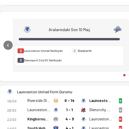
Aralarındaki Son 10 Maç
Previous
0
0
Launceston United Galibiyeti
Beraberlik
0
Devonport City SC Galibiyeti
Launceston United Form Durumu
Riverside Olympic
0 - 14
Launceston United
18/04
G
Launceston United
1 - 1
Glenorchy Knights
28/03
B
Launceston United - Devonport City SC 2-3 bitti. Gol anları, 
Kingborough Lions United FC
4 - 3
Launceston United
22/03
M
South Hobart FC
4 - 1
Launceston United
14/03
M