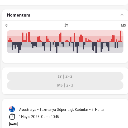
Momentum
0'
İY
MS
ext
IY | 2 - 2
MS | 2 - 3
Avustralya - Tazmanya Süper Ligi, Kadınlar - 6. Hafta
. (01.05.2026)
1 Mayıs 2026, Cuma 10:15