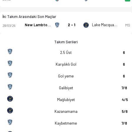
İki Takım Arasındaki Son Maçlar
New Lambton FC Reserve
2 - 1
Lake Macquarie City FC Reserve
MS
28/03/26
Takım Serileri
2.5 Üst
6
Karşılıklı Gol
6
Gol yeme
6
Galibiyet
7/8
Mağlubiyet
4/5
Kazanamama
5/6
Kaybetmeme
7/8