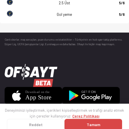
2.5 Üst
5/6
Gol yeme
5/6
Canlı skorlar
, maç sonuçları, puan durumu ve istatistikler — Türkiye’nin en hızlı spor takip platformu.
Süper Lig, UEFA Şampiyonlar Ligi, Euroleague ve daha fazlası. Ofsayt ile hiçbir maçı kaçırmayın.
Deneyiminizi iyileştirmek, içerikleri kişiselleştirmek ve trafiği analiz etmek
için çerezler kullanıyoruz.
Çerez Politikası
Reddet
Tamam
© 2025 Ofsayt