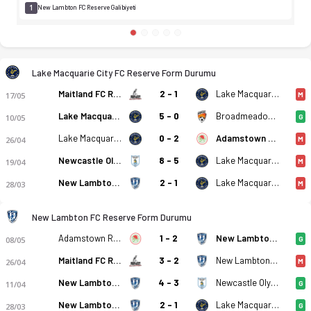
1
New Lambton FC Reserve Galibiyeti
Lake Macquarie City FC Reserve Form Durumu
Maitland FC Reserve
2 - 1
Lake Macquarie City FC Reserve
17/05
M
Lake Macquarie City FC Reserve
5 - 0
Broadmeadow Magic FC Reserve
10/05
G
Lake Macquarie City FC Reserve
0 - 2
Adamstown Rosebud Jfc Reserve
26/04
M
Newcastle Olympic FC Reserve
8 - 5
Lake Macquarie City FC Reserve
19/04
M
New Lambton FC Reserve
2 - 1
Lake Macquarie City FC Reserve
28/03
M
New Lambton FC Reserve Form Durumu
Adamstown Rosebud Jfc Reserve
1 - 2
New Lambton FC Reserve
08/05
G
Maitland FC Reserve
3 - 2
New Lambton FC Reserve
26/04
M
New Lambton FC Reserve
4 - 3
Newcastle Olympic FC Reserve
11/04
G
New Lambton FC Reserve
2 - 1
Lake Macquarie City FC Reserve
28/03
G