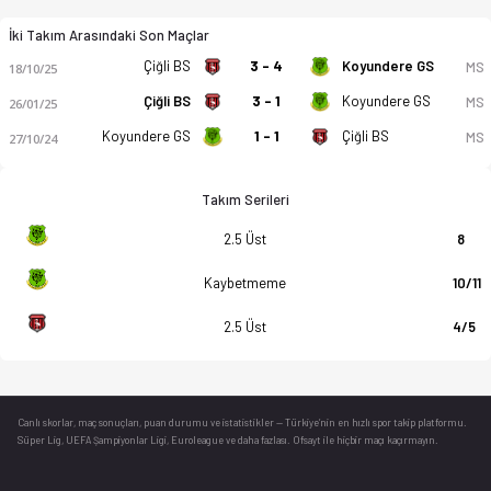
İki Takım Arasındaki Son Maçlar
Çiğli BS
3 - 4
Koyundere GS
MS
18/10/25
Çiğli BS
3 - 1
Koyundere GS
MS
26/01/25
Koyundere GS
1 - 1
Çiğli BS
MS
27/10/24
Takım Serileri
2.5 Üst
8
Kaybetmeme
10/11
2.5 Üst
4/5
Canlı skorlar
, maç sonuçları, puan durumu ve istatistikler — Türkiye’nin en hızlı spor takip platformu.
Süper Lig, UEFA Şampiyonlar Ligi, Euroleague ve daha fazlası. Ofsayt ile hiçbir maçı kaçırmayın.