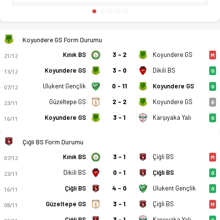
Koyundere GS Form Durumu
Kınık BS
3 - 2
Koyundere GS
21/12
M
Koyundere GS
3 - 0
Dikili BS
13/12
G
Ulukent Gençlik
0 - 11
Koyundere GS
07/12
G
Güzeltepe GS
2 - 2
Koyundere GS
23/11
B
Koyundere GS
3 - 1
Karşıyaka Yalı
16/11
G
Çiğli BS Form Durumu
Kınık BS
3 - 1
Çiğli BS
07/12
M
Dikili BS
0 - 1
Çiğli BS
23/11
G
Çiğli BS
4 - 0
Ulukent Gençlik
16/11
G
Güzeltepe GS
3 - 1
Çiğli BS
08/11
M
Çiğli BS
3 - 1
Karşıyaka Yalı
G