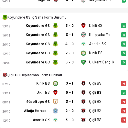
02/11
Koyundere Gençlik Spor - Çiğli Belediyespor 1-1 bitti. Gol an
Koyundere GS İç Saha Form Durumu
Koyundere GS
3 - 0
Dikili BS
13/12
G
Koyundere GS
3 - 1
Karşıyaka Yalı
16/11
G
Koyundere GS
4 - 0
Asarlık SK
26/10
G
Koyundere GS
2 - 0
Kınık BS
12/10
G
Koyundere GS
5 - 0
Ulukent Gençlik
28/09
G
Çiğli BS Deplasman Form Durumu
Kınık BS
3 - 1
Çiğli BS
07/12
M
Dikili BS
0 - 1
Çiğli BS
23/11
G
Güzeltepe GS
3 - 1
Çiğli BS
08/11
M
Aliağa Helvacı SK
2 - 0
Çiğli BS
26/10
M
Asarlık SK
3 - 0
Çiğli BS
12/10
M