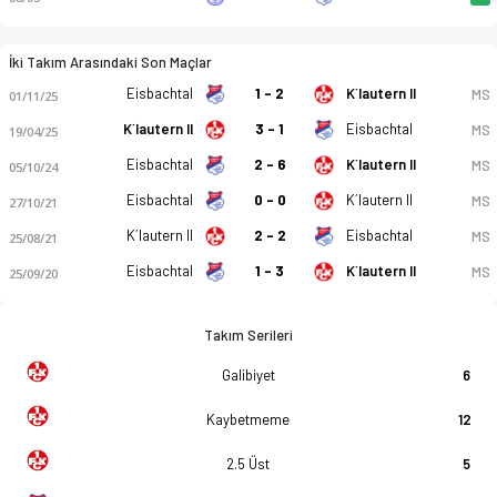
İki Takım Arasındaki Son Maçlar
Eisbachtal
1 - 2
K´lautern II
MS
01/11/25
K´lautern II
3 - 1
Eisbachtal
MS
19/04/25
Eisbachtal
2 - 6
K´lautern II
MS
05/10/24
Eisbachtal
0 - 0
K´lautern II
MS
27/10/21
K´lautern II
2 - 2
Eisbachtal
MS
25/08/21
Eisbachtal
1 - 3
K´lautern II
MS
25/09/20
Takım Serileri
Galibiyet
6
Kaybetmeme
12
2.5 Üst
5