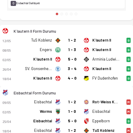
0
Eisbachtal Galibiyeti
K´lautern II Form Durumu
TuS Koblenz
1 - 2
K´lautern II
12/05
G
Engers
1 - 3
K´lautern II
08/05
G
K´lautern II
5 - 0
Arminia Ludwigshafen
02/05
G
SV. Gonsenheim
3 - 4
K´lautern II
26/04
G
K´lautern II
4 - 0
FV Dudenhofen
18/04
G
Eisbachtal Form Durumu
Eisbachtal
1 - 2
Rot-Weiss Koblenz
09/05
M
Worms
1 - 0
Eisbachtal
02/05
M
Eisbachtal
5 - 0
Eppelborn
25/04
G
Eisbachtal
1 - 2
TuS Koblenz
18/04
M