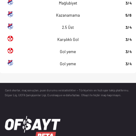
Mağlubiyet
3/4
Kazanamama
5/6
2.5 Üst
3/4
Karşılıklı Gol
3/4
Gol yeme
3/4
Gol yeme
3/4
Canlı skorlar
, maç sonuçları, puan durumu ve istatistikler — Türkiye’nin en hızlı spor takip platformu.
Süper Lig, UEFA Şampiyonlar Ligi, Euroleague ve daha fazlası. Ofsayt ile hiçbir maçı kaçırmayın.