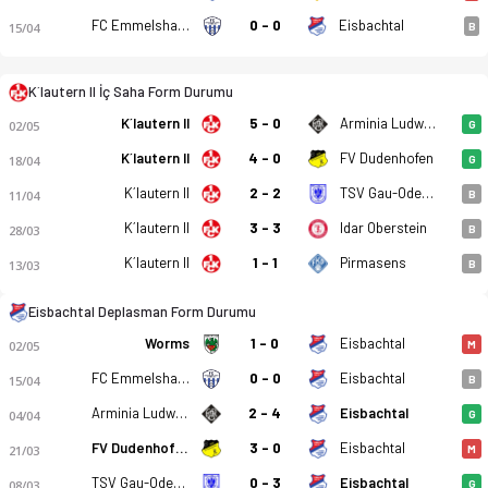
FC Emmelshausen-Karbach
0 - 0
Eisbachtal
15/04
B
K´lautern II İç Saha Form Durumu
K´lautern II
5 - 0
Arminia Ludwigshafen
02/05
G
K´lautern II
4 - 0
FV Dudenhofen
18/04
G
K´lautern II
2 - 2
TSV Gau-Odernheim
11/04
B
K´lautern II
3 - 3
Idar Oberstein
28/03
B
Kaiserslautern II - SF Eisbachtal 2-1 bitti. Gol anları, kadro,
K´lautern II
1 - 1
Pirmasens
13/03
B
Eisbachtal Deplasman Form Durumu
Worms
1 - 0
Eisbachtal
02/05
M
FC Emmelshausen-Karbach
0 - 0
Eisbachtal
15/04
B
Arminia Ludwigshafen
2 - 4
Eisbachtal
04/04
G
FV Dudenhofen
3 - 0
Eisbachtal
21/03
M
TSV Gau-Odernheim
0 - 3
Eisbachtal
08/03
G