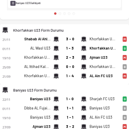
0
Baniyas U23 Galibiyeti
Khorfakkan U23 Form Durumu
Shabab Al Ahli U23
3 - 0
Khorfakkan U23
21/11
M
AL Wasl U23
1 - 3
Khorfakkan U23
01/11
G
Khorfakkan U23
2 - 3
Ajman U23
19/10
M
AL Ittihad Kalba U23
0 - 0
Khorfakkan U23
25/09
B
Khorfakkan U23
1 - 4
AL Ain FC U23
21/09
M
Baniyas U23 Form Durumu
Baniyas U23
1 - 0
Sharjah FC U23
22/11
G
Dibba AL Fujairah U23
1 - 1
Baniyas U23
01/11
B
Baniyas U23
1 - 1
AL Ain FC U23
19/10
B
Ajman U23
3 - 2
Baniyas U23
27/09
M