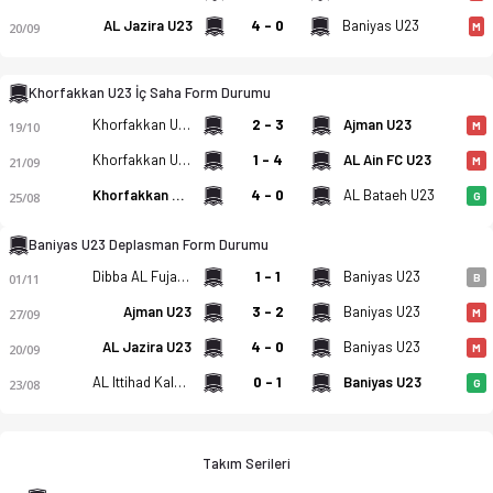
AL Jazira U23
4 - 0
Baniyas U23
20/09
M
Khorfakkan U23 - Baniyas U23 2-3 bitti. Gol anları, kadro, is
Khorfakkan U23 İç Saha Form Durumu
Khorfakkan U23
2 - 3
Ajman U23
19/10
M
Khorfakkan U23
1 - 4
AL Ain FC U23
21/09
M
Khorfakkan U23
4 - 0
AL Bataeh U23
25/08
G
Baniyas U23 Deplasman Form Durumu
Dibba AL Fujairah U23
1 - 1
Baniyas U23
01/11
B
Ajman U23
3 - 2
Baniyas U23
27/09
M
AL Jazira U23
4 - 0
Baniyas U23
20/09
M
AL Ittihad Kalba U23
0 - 1
Baniyas U23
23/08
G
Takım Serileri