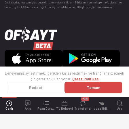
Canlı skorlar
, maç sonuçları, puan durumu ve istatistikler — Türkiye’nin en hızlı spor takip platformu.
Süper Lig, UEFA Şampiyonlar Ligi, Euroleague ve daha fazlası. Ofsayt ile hiçbir maçı kaçırmayın.
Deneyiminizi iyileştirmek, içerikleri kişiselleştirmek ve trafiği analiz etmek
için çerezler kullanıyoruz.
Çerez Politikası
Reddet
Tamam
© 2025 Ofsayt
Kullanım Koşulları
Gizlilik Politikası
Çerez Politikası
İletişim
Sıkça Sorulan Sorular
Künye
YENİ
Canlı
Akış
Puan Durumu
TV Rehberi
Transferler
İddaa Bülteni
Ara