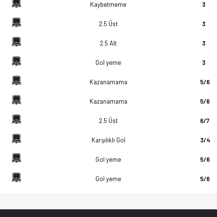
Kaybetmeme
3
2.5 Üst
3
2.5 Alt
3
Gol yeme
3
Kazanamama
5/6
Kazanamama
5/6
2.5 Üst
6/7
Karşılıklı Gol
3/4
Gol yeme
5/6
Gol yeme
5/6