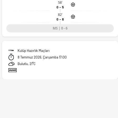
58'
0 - 5
82'
0 - 6
MS | 0 - 6
Kulüp Hazırlık Maçları
8 Temmuz 2026, Çarşamba 17:00
Bulutlu, 21°C