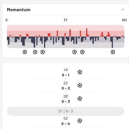
Momentum
0'
İY
MS
ext
14'
0 - 1
22'
0 - 2
28'
0 - 3
IY | 0 - 3
52'
0 - 4