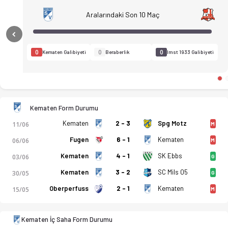
Aralarındaki Son 10 Maç
Previous
0
0
0
Kematen Galibiyeti
Beraberlik
Imst 1933 Galibiyeti
Kematen Form Durumu
Kematen
2 - 3
Spg Motz
11/06
M
Fugen
6 - 1
Kematen
06/06
M
Kematen
4 - 1
SK Ebbs
03/06
G
Kematen
3 - 2
SC Mils 05
30/05
G
Oberperfuss
2 - 1
Kematen
15/05
M
Kematen - SC Imst 1933 0-6 bitti. Gol anları, kadro, istatist
Kematen İç Saha Form Durumu