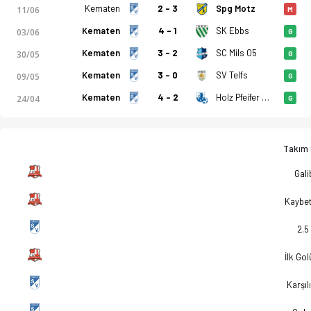
Kematen
2 - 3
Spg Motz
11/06
M
Kematen
4 - 1
SK Ebbs
03/06
G
Kematen
3 - 2
SC Mils 05
30/05
G
Kematen
3 - 0
SV Telfs
09/05
G
Kematen
4 - 2
Holz Pfeifer Kundl
24/04
G
Takım S
Gali
Kaybe
2.5
İlk Go
Karşılı