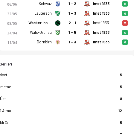
Schwaz
1 - 2
Imst 1933
06/06
G
Lauterach
1 - 3
Imst 1933
22/05
G
Wacker Innsbruck
2 - 1
Imst 1933
08/05
M
Wals-Grunau
1 - 5
Imst 1933
24/04
G
Dornbirn
1 - 3
Imst 1933
11/04
G
erileri
biyet
5
tmeme
5
 Üst
8
lü Atma
12
klı Gol
5