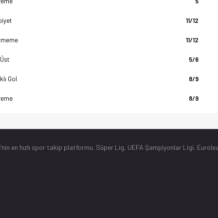
yeme
5
biyet
11/12
tmeme
11/12
 Üst
5/6
klı Gol
8/9
yeme
8/9
’nin en hızlı spor takip platformu. Süper Lig, UEFA Şampiyonlar Ligi, Eurolea