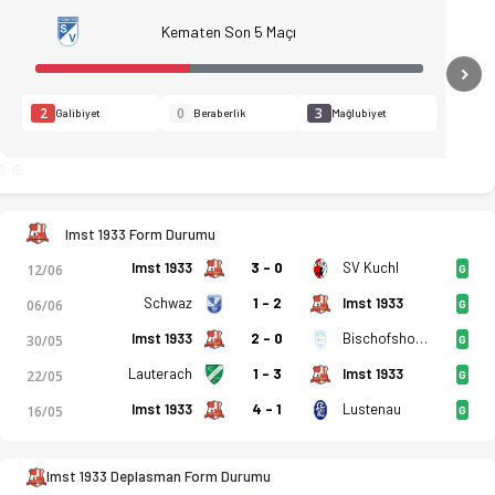
Kematen Son 5 Maçı
N
2
0
3
Galibiyet
Beraberlik
Mağlubiyet
Imst 1933 Form Durumu
Imst 1933
3 - 0
SV Kuchl
12/06
G
Schwaz
1 - 2
Imst 1933
06/06
G
Imst 1933
2 - 0
Bischofshofen
30/05
G
Lauterach
1 - 3
Imst 1933
22/05
G
Imst 1933
4 - 1
Lustenau
16/05
G
ikler, puan durumu ve iddaa oranları Ofsayt'ta. (08.07.2026)
Imst 1933 Deplasman Form Durumu