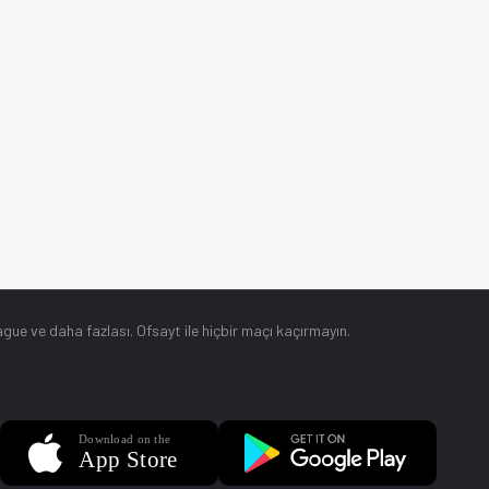
gue ve daha fazlası. Ofsayt ile hiçbir maçı kaçırmayın.