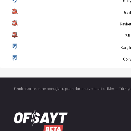
Gol 
Gali
Kaybe
2.5
Karşılı
Gol 
Canlı skorlar
, maç sonuçları, puan durumu ve istatistikler — Türkiye