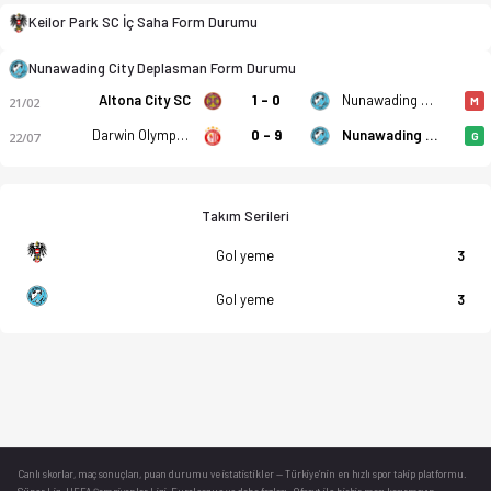
Keilor Park SC İç Saha Form Durumu
Nunawading City Deplasman Form Durumu
Altona City SC
1 - 0
Nunawading City
21/02
M
Darwin Olympic SC
0 - 9
Nunawading City
22/07
G
Takım Serileri
Gol yeme
3
Gol yeme
3
Canlı skorlar
, maç sonuçları, puan durumu ve istatistikler — Türkiye’nin en hızlı spor takip platformu.