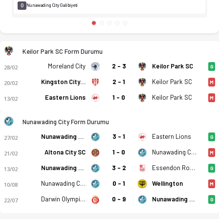
0
Nunawading City Galibiyeti
Keilor Park SC Form Durumu
Moreland City
2 - 3
Keilor Park SC
28/02
G
Kingston City FC
2 - 1
Keilor Park SC
20/02
M
Eastern Lions
1 - 0
Keilor Park SC
13/02
M
Keilor Park SC - Nunawading City 1-2 bitti. Gol anları, kadro,
Nunawading City Form Durumu
Nunawading City
3 - 1
Eastern Lions
27/02
G
Altona City SC
1 - 0
Nunawading City
21/02
M
Nunawading City
3 - 2
Essendon Royals SC
13/02
G
Nunawading City
0 - 1
Wellington
10/08
M
Darwin Olympic SC
0 - 9
Nunawading City
22/07
G