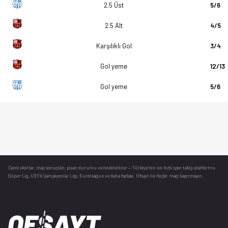
2.5 Üst
5/6
2.5 Alt
4/5
Karşılıklı Gol
3/4
Gol yeme
12/13
Gol yeme
5/6
Canlı skorlar
, maç sonuçları, puan durumu ve istatistikler — Türkiye’nin en hızlı spor takip platformu.
Süper Lig, UEFA Şampiyonlar Ligi, Euroleague ve daha fazlası. Ofsayt ile hiçbir maçı kaçırmayın.