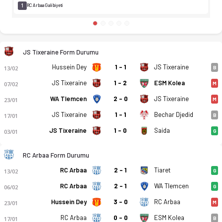
1
RC Arbaa Galibiyeti
JS Tixeraine Form Durumu
Hussein Dey
1 - 1
JS Tixeraine
13/02
B
JS Tixeraine
1 - 2
ESM Kolea
07/02
M
WA Tlemcen
2 - 0
JS Tixeraine
23/01
M
JS Tixeraine
1 - 1
Bechar Djedid
17/01
B
JS Tixeraine
1 - 0
Saida
03/01
G
RC Arbaa Form Durumu
RC Arbaa
2 - 1
Tiaret
13/02
G
RC Arbaa
2 - 1
WA Tlemcen
06/02
G
Hussein Dey
3 - 0
RC Arbaa
23/01
M
RC Arbaa
0 - 0
ESM Kolea
17/01
B