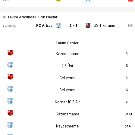
İki Takım Arasındaki Son Maçlar
RC Arbaa
2 - 1
JS Tixeraine
MS
17/10/25
Takım Serileri
Kazanamama
4
2.5 Üst
3
Gol yeme
4
Gol yeme
3
Korner 10.5 Alt
4
Kazanamama
9/10
Kaybetmeme
3/4