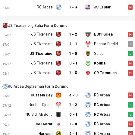
RC Arbaa
1 - 3
JS El Biar
03/01
M
JS Tixeraine İç Saha Form Durumu
JS Tixeraine
1 - 2
ESM Kolea
07/02
M
JS Tixeraine
1 - 1
Bechar Djedid
17/01
B
JS Tixeraine
1 - 0
Saida
03/01
G
JS Tixeraine - RC Arbaa 1-0 bitti. Gol anları, kadro, istatisti
JS Tixeraine
0 - 1
Kouba
19/12
M
JS Tixeraine
1 - 3
CR Temouchent
22/11
M
RC Arbaa Deplasman Form Durumu
Hussein Dey
3 - 0
RC Arbaa
23/01
M
Bechar Djedid
1 - 2
RC Arbaa
27/12
G
MC Sidi Ali Boussidi
0 - 1
RC Arbaa
04/12
G
CRB Adrar
1 - 0
RC Arbaa
29/11
M
Harrach
2 - 1
RC Arbaa
18/11
M