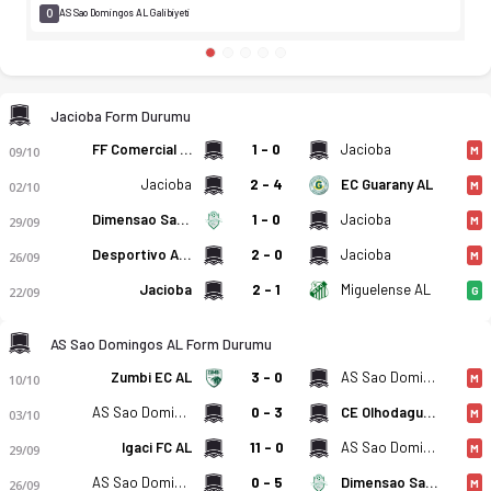
0
AS Sao Domingos AL Galibiyeti
Jacioba Form Durumu
FF Comercial AL
1 - 0
Jacioba
09/10
M
Jacioba
2 - 4
EC Guarany AL
02/10
M
Dimensao Saude
1 - 0
Jacioba
29/09
M
Desportivo Alianca AL U23
2 - 0
Jacioba
26/09
M
Jacioba
2 - 1
Miguelense AL
22/09
G
AS Sao Domingos AL Form Durumu
Jacioba AC AL - AS Sao Domingos AL 13.10.2024 tarihinde başlı
Zumbi EC AL
3 - 0
AS Sao Domingos AL
10/10
M
AS Sao Domingos AL
0 - 3
CE Olhodaguense AL
03/10
M
Igaci FC AL
11 - 0
AS Sao Domingos AL
29/09
M
AS Sao Domingos AL
0 - 5
Dimensao Saude
26/09
M