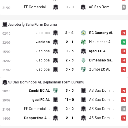
FF Comercial AL
0 - 0
AS Sao Domingos AL
21/09
B
Jacioba İç Saha Form Durumu
Jacioba
2 - 4
EC Guarany AL
02/10
M
Jacioba
2 - 1
Miguelense AL
22/09
G
Jacioba
0 - 3
Igaci FC AL
15/09
M
Jacioba
2 - 3
Dimensao Saude
26/07
M
Jacioba
0 - 3
Zumbi EC AL
21/07
M
AS Sao Domingos AL Deplasman Form Durumu
Zumbi EC AL
3 - 0
AS Sao Domingos AL
10/10
M
Igaci FC AL
11 - 0
AS Sao Domingos AL
29/09
M
FF Comercial AL
0 - 0
AS Sao Domingos AL
21/09
B
Desportivo Alianca AL U23
2 - 1
AS Sao Domingos AL
14/09
M