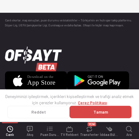
Canlı skorlar
, maç sonuçları, puan durumu ve istatistikler — Türkiye’nin en hızlı spor takip platformu.
Süper Lig, UEFA Şampiyonlar Ligi, Euroleague ve daha fazlası. Ofsayt ile hiçbir maçı kaçırmayın.
Deneyiminizi iyileştirmek, içerikleri kişiselleştirmek ve trafiği analiz etmek
için çerezler kullanıyoruz.
Çerez Politikası
Reddet
Tamam
© 2025 Ofsayt
Kullanım Koşulları
Gizlilik Politikası
Çerez Politikası
İletişim
Sıkça Sorulan Sorular
Künye
YENİ
Canlı
Akış
Puan Durumu
TV Rehberi
Transferler
İddaa Bülteni
Ara